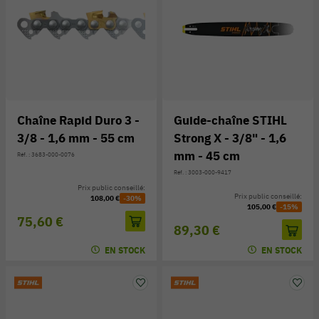
Chaîne Rapid Duro 3 -
Guide-chaîne STIHL
3/8 - 1,6 mm - 55 cm
Strong X - 3/8" - 1,6
mm - 45 cm
Réf. : 3683-000-0076
Réf. : 3003-000-9417
Prix public conseillé:
Prix public conseillé:
108,00 €
-30%
105,00 €
-15%
75,60 €
89,30 €
EN STOCK
EN STOCK