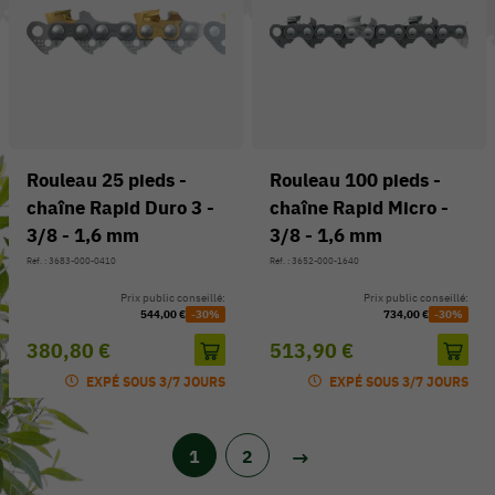
Rouleau 25 pieds -
Rouleau 100 pieds -
chaîne Rapid Duro 3 -
chaîne Rapid Micro -
3/8 - 1,6 mm
3/8 - 1,6 mm
Réf. : 3683-000-0410
Réf. : 3652-000-1640
Prix public conseillé:
Prix public conseillé:
544,00 €
-30%
734,00 €
-30%
380,80 €
513,90 €
EXPÉ SOUS 3/7 JOURS
EXPÉ SOUS 3/7 JOURS
1
2