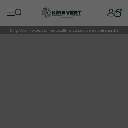
0
King Vert :
l'expert en motoculture au service de votre jardin
Retour
Retour
Retour
Retour
Retour
Retour