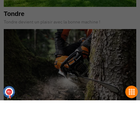
Tondre
Tondre devient un plaisir avec la bonne machine !
9.6
/10
18710 avis
Couper
Des outils faits pour scier, couper et durer !