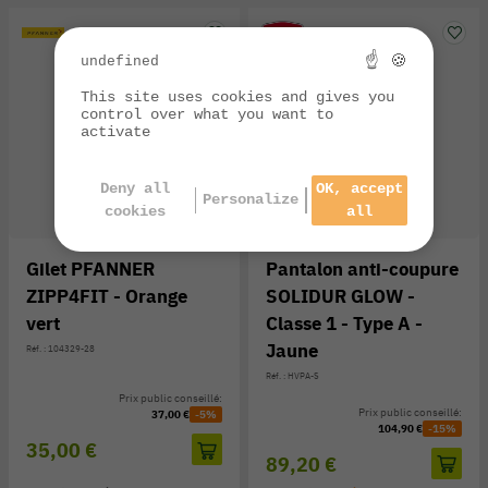
☝ 🍪
undefined
This site uses cookies and gives you
control over what you want to
activate
Deny all
OK, accept
Personalize
cookies
all
Gilet PFANNER
Pantalon anti-coupure
ZIPP4FIT - Orange
SOLIDUR GLOW -
vert
Classe 1 - Type A -
Jaune
Réf. : 104329-28
Réf. : HVPA-S
Prix public conseillé:
Prix public conseillé:
37,00 €
-5%
104,90 €
-15%
35,00 €
89,20 €