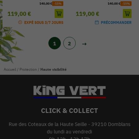
140,00 €
-15%
140,00 €
-15%
119,00 €
119,00 €
EXPÉ SOUS 3/7 JOURS
PRÉCOMMANDER
1
2
Accueil
/
Protection
/
Haute visibilité
CLICK & COLLECT
Rue des Coteaux de la Haute Seille - 39210 Domblans
du lundi au vendredi
9h-12h - 13h-17h