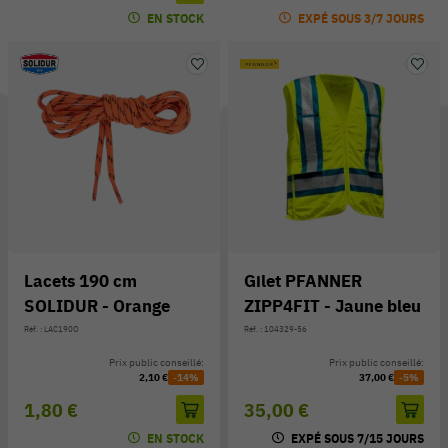
EN STOCK
EXPÉ SOUS 3/7 JOURS
Lacets 190 cm
Gilet PFANNER
SOLIDUR - Orange
ZIPP4FIT - Jaune bleu
Réf. : LAC190O
Réf. : 104329-56
Prix public conseillé:
Prix public conseillé:
2,10 €
-14%
37,00 €
-5%
1,80 €
35,00 €
EN STOCK
EXPÉ SOUS 7/15 JOURS