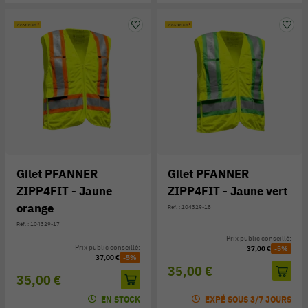
Gilet PFANNER
Gilet PFANNER
ZIPP4FIT - Jaune
ZIPP4FIT - Jaune vert
orange
Réf. : 104329-18
Réf. : 104329-17
Prix public conseillé:
Prix public conseillé:
37,00 €
-5%
37,00 €
-5%
35,00 €
35,00 €
EN STOCK
EXPÉ SOUS 3/7 JOURS