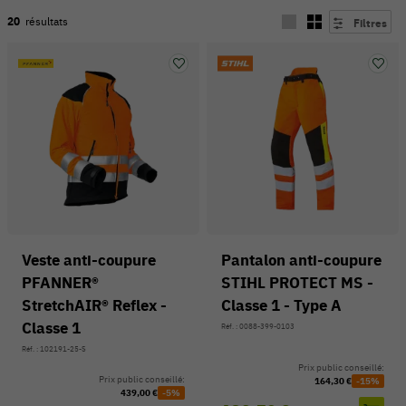
20
résultats
Filtres
Veste anti-coupure
Pantalon anti-coupure
PFANNER®
STIHL PROTECT MS -
54 V
StretchAIR® Reflex -
Classe 1 - Type A
Classe 1
Réf. : 0088-399-0103
Réf. : 102191-25-S
Prix public conseillé:
Prix public conseillé:
164,30 €
-15%
439,00 €
-5%