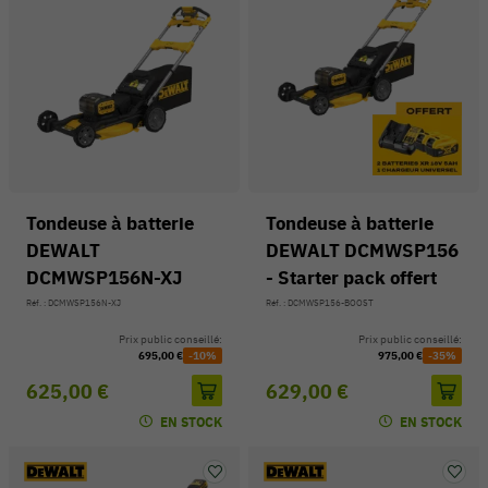
Tondeuse à batterie
Tondeuse à batterie
DEWALT
DEWALT DCMWSP156
DCMWSP156N-XJ
- Starter pack offert
Réf. : DCMWSP156N-XJ
Réf. : DCMWSP156-BOOST
Prix public conseillé:
Prix public conseillé:
695,00 €
-10%
975,00 €
-35%
625,00 €
629,00 €
EN STOCK
EN STOCK