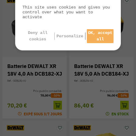
This site uses cookies and gives you
control over what you want to
activate
Deny all
OK, accept
Personalize
cookies
all
Batterie DEWALT XR
Batterie DEWALT XR
18V 4,0 Ah DCB182-XJ
18V 5,0 Ah DCB184-XJ
Réf. : DCB182-XJ
Réf. : DCB184-XJ
Prix public conseillé:
Prix public conseillé:
78,00 €
-10%
96,00 €
-10%
70,20 €
86,40 €
EXPÉ SOUS 3/7 JOURS
EN STOCK