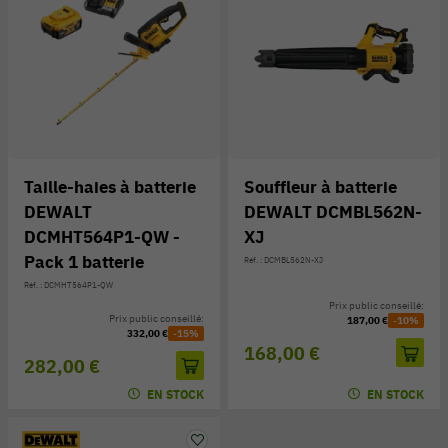
Taille-haies à batterie
Souffleur à batterie
DEWALT
DEWALT DCMBL562N-
DCMHT564P1-QW -
XJ
Pack 1 batterie
Réf. : DCMBL562N-XJ
Réf. : DCMHT564P1-QW
Prix public conseillé:
Prix public conseillé:
187,00 €
-10%
332,00 €
-15%
168,00 €
282,00 €
EN STOCK
EN STOCK