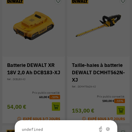
Batterie DEWALT XR
Taille-haies à batterie
18V 2,0 Ah DCB183-XJ
DEWALT DCMHT562N-
XJ
Réf. : DCB183-XJ
Réf. : DCMHT562N-XJ
Prix public conseillé:
Prix public conseillé:
60,00 €
-10%
180,00 €
-15%
54,00 €
153,00 €
EXPÉ SOUS 3/7 JOURS
EXPÉ SOUS 3/7 JOURS
☝ 🍪
undefined