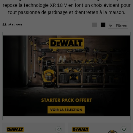
repose la technologie XR 18 V en font un choix évident pour
tout passionné de jardinage et d'entretien à la maison.
53
résultats
Filtres
54 V