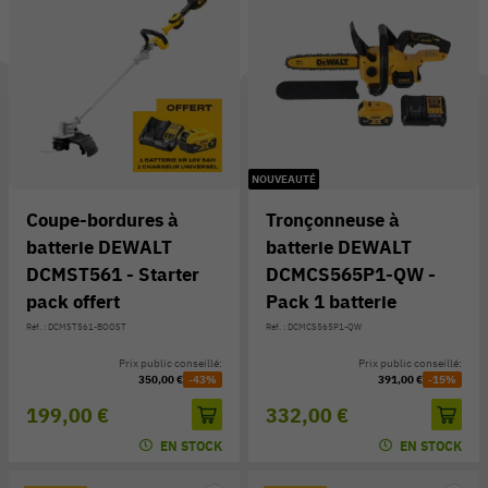
NOUVEAUTÉ
Coupe-bordures à
Tronçonneuse à
batterie DEWALT
batterie DEWALT
DCMST561 - Starter
DCMCS565P1-QW -
pack offert
Pack 1 batterie
Réf. : DCMST561-BOOST
Réf. : DCMCS565P1-QW
Prix public conseillé:
Prix public conseillé:
350,00 €
-43%
391,00 €
-15%
199,00 €
332,00 €
EN STOCK
EN STOCK