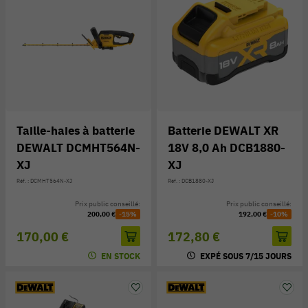
Taille-haies à batterie
Batterie DEWALT XR
DEWALT DCMHT564N-
18V 8,0 Ah DCB1880-
XJ
XJ
Réf. : DCMHT564N-XJ
Réf. : DCB1880-XJ
Prix public conseillé:
Prix public conseillé:
200,00 €
-15%
192,00 €
-10%
170,00 €
172,80 €
EN STOCK
EXPÉ SOUS 7/15 JOURS