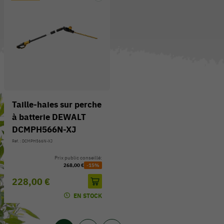
Taille-haies sur perche
à batterie DEWALT
DCMPH566N-XJ
Réf. : DCMPH566N-XJ
Prix public conseillé:
268,00 €
-15%
228,00 €
EN STOCK