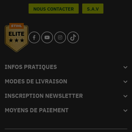
NOUS CONTACTER
S.A.V
INFOS PRATIQUES
MODES DE LIVRAISON
Blog
L'équipe du King
INSCRIPTION NEWSLETTER
FAQ
Abonnez-vous et recevez en exclusivité les bons plans de
MOYENS DE PAIEMENT
Livraison
KINGVERT.
Moyens de paiement