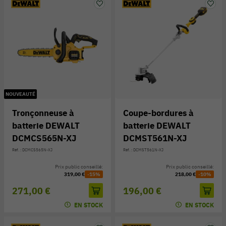
NOUVEAUTÉ
Tronçonneuse à
Coupe-bordures à
batterie DEWALT
batterie DEWALT
DCMCS565N-XJ
DCMST561N-XJ
Réf. : DCMCS565N-XJ
Réf. : DCMST561N-XJ
Prix public conseillé:
Prix public conseillé:
319,00 €
-15%
218,00 €
-10%
271,00 €
196,00 €
EN STOCK
EN STOCK