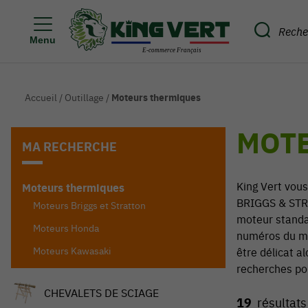
Menu
Accueil
/
Outillage
/
Moteurs thermiques
MOT
MA RECHERCHE
King Vert vou
Moteurs thermiques
BRIGGS & STRA
Moteurs Briggs et Stratton
moteur standar
Moteurs Honda
numéros du mot
Moteurs Kawasaki
être délicat a
recherches po
CHEVALETS DE SCIAGE
19
résultats