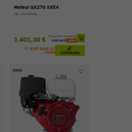
Moteur GX270 SXE4
Réf. : GX270SXE4
Prix public conseillé:
1 401,30 €
1 557,00 €
-10%
EXPÉ SOUS 3/7
JOURS
COMPARER