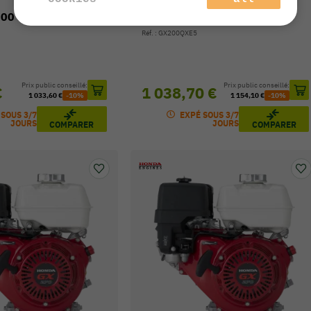
200 LX4
Moteur GX200 QXE5
Réf. : GX200QXE5
Prix public conseillé:
Prix public conseillé:
€
1 038,70 €
1 033,60 €
-10%
1 154,10 €
-10%
 SOUS 3/7
EXPÉ SOUS 3/7
JOURS
JOURS
COMPARER
COMPARER