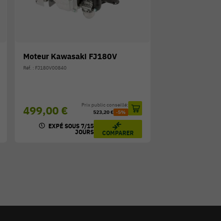
Moteur Kawasaki FJ180V
Réf. : FJ180V00840
Prix public conseillé:
499,00 €
523,20 €
-5%
EXPÉ SOUS 7/15
JOURS
COMPARER