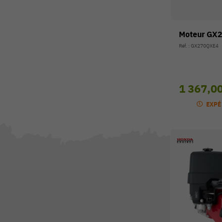
Moteur GX
Réf. : GX270QXE4
1 367,0
EXPÉ