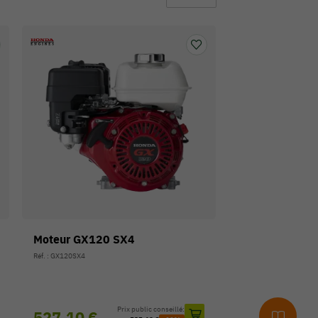
Moteur GX120 SX4
Réf. : GX120SX4
Prix public conseillé:
527,10 €