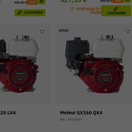
€
585,60 €
-10%
430,00 €
-21%
EXPÉ SOUS 3/7
COMPARER
JOURS
COMPARER
120 LX4
Moteur GX160 QX4
Réf. : GX160QX4