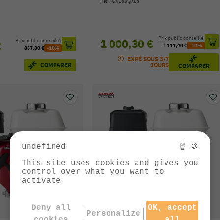
Réf. : GX160QXE5
Prix public conseillé:
1 000,30 €
Prix public conseillé:
€
1 111,40 €
-10%
867,80 €
-10%
EXPÉ SOUS 3/7
COMPARER
JOURS
COMPARER
undefined
☝ 🍪
This site uses cookies and gives you
control over what you want to
activate
Deny all
OK, accept
Personalize
cookies
all