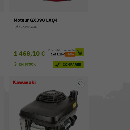
Moteur GX390 LXQ4
Réf. : GX390LXQ4
Prix public conseillé:
1 468,10 €
1 631,20 €
-10%
EN STOCK
COMPARER