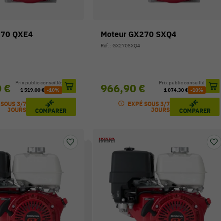
270 QXE4
Moteur GX270 SXQ4
Réf. : GX270SXQ4
Prix public conseillé:
Prix public conseillé:
0 €
966,90 €
1 519,00 €
-10%
1 074,30 €
-10%
 SOUS 3/7
EXPÉ SOUS 3/7
JOURS
JOURS
COMPARER
COMPARER