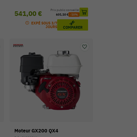
Prix public conseillé:
541,00 €
601,10 €
-10%
EXPÉ SOUS 3/7
JOURS
COMPARER
Moteur GX200 QX4