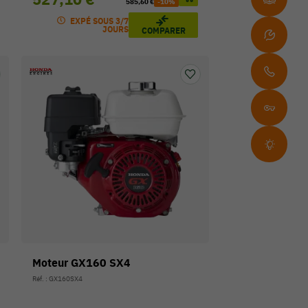
585,60 €
-10%
EXPÉ SOUS 3/7
JOURS
COMPARER
Moteur GX160 SX4
Réf. : GX160SX4