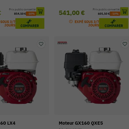
Prix public conseillé:
Prix public conseillé:
€
541,00 €
814,10 €
-10%
601,10 €
-10%
 SOUS 3/7
EXPÉ SOUS 3/7
JOURS
JOURS
COMPARER
COMPARER
160 LX4
Moteur GX160 QXE5