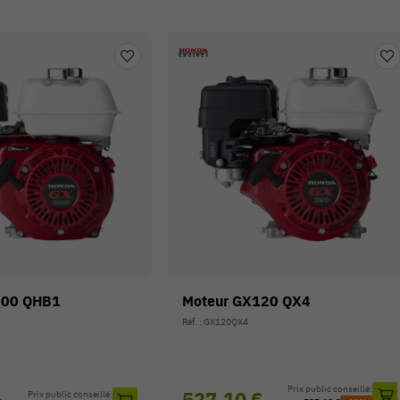
200 QHB1
Moteur GX120 QX4
Réf. : GX120QX4
Prix public conseillé:
527,10 €
Prix public conseillé: