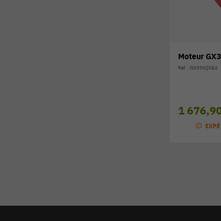
Moteur GX
Réf. : GX390QXE4
1 676,9
EXPÉ