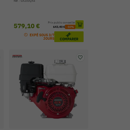
Réf. : GX200QX4
Prix public conseillé:
579,10 €
643,40 €
-10%
EXPÉ SOUS 3/7
JOURS
COMPARER