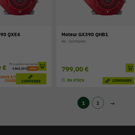
390 QXE4
Moteur GX390 QHB1
Réf. : GX390QHB1
Prix public conseillé:
0 €
799,00 €
1 863,20 €
-10%
 SOUS 3/7
EN STOCK
COMPARER
JOURS
COMPARER
1
2