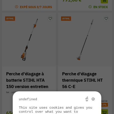
EXPÉ SOUS 3/7 JOURS
EN STOCK
Perche d'élagage à
Perche d'élagage
batterie STIHL HTA
thermique STIHL HT
150 version entretien
56 C-E
Réf. : LA01-200-0027
Réf. : 4139-200-0007
☝ 🍪
undefined
Prix public conseillé:
Prix public conseillé:
729,00 €
-10%
779,00 €
-13%
This site uses cookies and gives you
control over what you want to
656,00 €
678,00 €