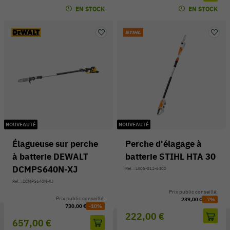
EN STOCK
EN STOCK
NOUVEAUTÉ
NOUVEAUTÉ
Élagueuse sur perche
Perche d'élagage à
à batterie DEWALT
batterie STIHL HTA 30
DCMPS640N-XJ
Réf. : LA05-011-6400
Réf. : DCMPS640N-XJ
Prix public conseillé:
Prix public conseillé:
239,00 €
-7%
730,00 €
-10%
222,00 €
657,00 €