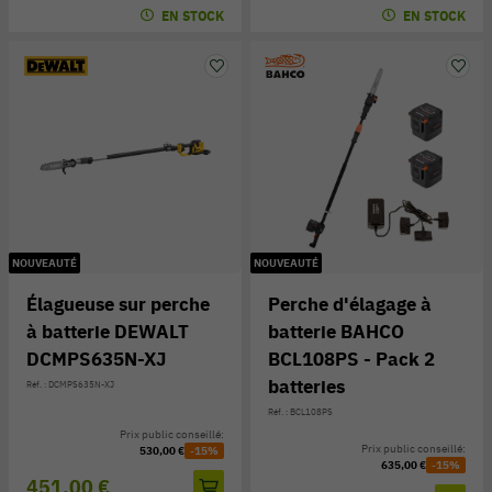
EN STOCK
EN STOCK
NOUVEAUTÉ
NOUVEAUTÉ
Élagueuse sur perche
Perche d'élagage à
à batterie DEWALT
batterie BAHCO
DCMPS635N-XJ
BCL108PS - Pack 2
batteries
Réf. : DCMPS635N-XJ
Réf. : BCL108PS
Prix public conseillé:
Prix public conseillé:
530,00 €
-15%
635,00 €
-15%
451,00 €