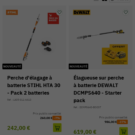
NOUVEAUTÉ
NOUVEAUTÉ
Perche d'élagage à
Élagueuse sur perche
batterie STIHL HTA 30
à batterie DEWALT
- Pack 2 batteries
DCMPS640 - Starter
54 V
pack
Réf. : LA05-011-6410
Réf. : DCMPS640-BOOST
Prix public conseillé:
Prix public conseillé:
260,00 €
-7%
986,00 €
-37%
242,00 €
619,00 €