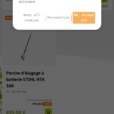
activate
EN STOCK
EN STOCK
Deny all
OK, accept
Personalize
cookies
all
Perche d'élagage à
batterie STIHL HTA
160
Réf. : LA01-200-0080
Prix public conseillé:
999,00 €
-10%
899,00 €