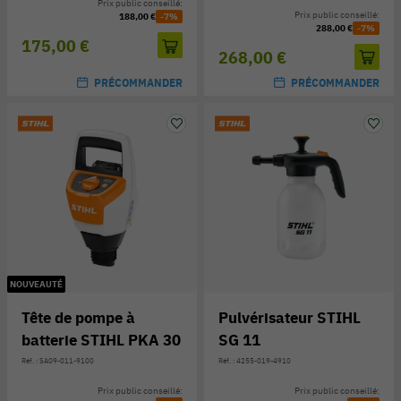
Prix public conseillé:
Prix public conseillé:
188,00 €
-7%
288,00 €
-7%
175,00 €
268,00 €
PRÉCOMMANDER
PRÉCOMMANDER
NOUVEAUTÉ
Tête de pompe à
Pulvérisateur STIHL
batterie STIHL PKA 30
SG 11
Réf. : SA09-011-9100
Réf. : 4255-019-4910
Prix public conseillé:
Prix public conseillé: