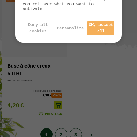
control over what you want to
activate
Deny all
OK, accept
Personalize
cookies
all
Buse à cône creux
STIHL
Réf. : 4255-700-6303
Prix public conseillé:
4,90 €
-14%
4,20 €
EN STOCK
1
2
3