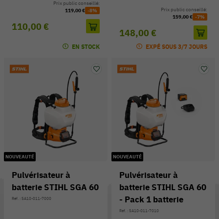
Prix public conseillé:
Prix public conseillé:
119,00 €
-8%
159,00 €
-7%
110,00 €
148,00 €
EN STOCK
EXPÉ SOUS 3/7 JOURS
NOUVEAUTÉ
NOUVEAUTÉ
Pulvérisateur à
Pulvérisateur à
batterie STIHL SGA 60
batterie STIHL SGA 60
- Pack 1 batterie
Réf. : SA10-011-7000
Réf. : SA10-011-7010