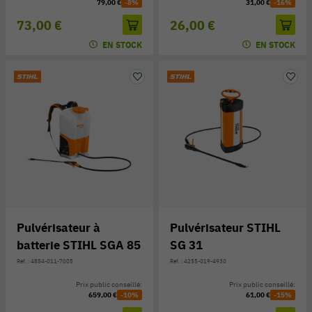
79,00 €
-8%
31,00 €
-16%
73,00 €
26,00 €
EN STOCK
EN STOCK
Pulvérisateur à
Pulvérisateur STIHL
batterie STIHL SGA 85
SG 31
Réf. : 4854-011-7005
Réf. : 4255-019-4930
Prix public conseillé:
Prix public conseillé:
659,00 €
-10%
61,00 €
-15%