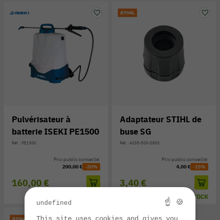
Pulvérisateur à
Adaptateur STIHL de
batterie ISEKI PE1500
buse SG
Réf. : PE1500
Réf. : 4255-500-2800
Prix public conseillé:
Prix public conseillé:
200,00 €
-20%
4,00 €
-15%
160,00 €
3,40 €
EN STOCK
EN STOCK
☝ 🍪
undefined
This site uses cookies and gives you