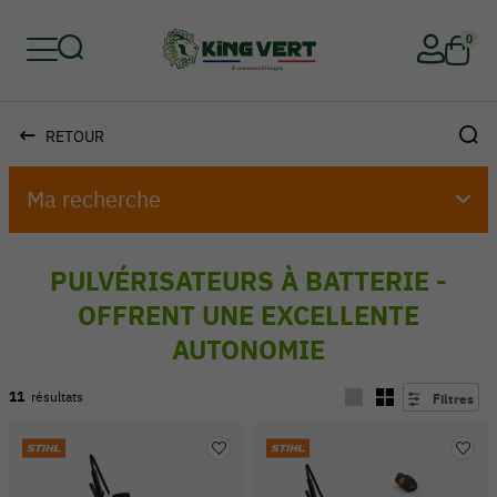
0
RETOUR
Retour
Retour
Retour
Retour
Retour
Retour
Ma recherche
PULVÉRISATEURS À BATTERIE -
OFFRENT UNE EXCELLENTE
AUTONOMIE
11
résultats
Filtres