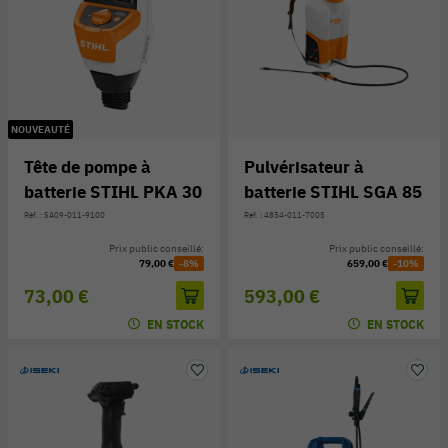
NOUVEAUTÉ
Tête de pompe à
Pulvérisateur à
batterie STIHL PKA 30
batterie STIHL SGA 85
Réf. : SA09-011-9100
Réf. : 4854-011-7005
Prix public conseillé:
Prix public conseillé:
79,00 €
-8%
659,00 €
-10%
73,00 €
593,00 €
EN STOCK
EN STOCK