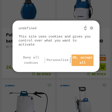
☝ 🍪
undefined
Pulvérisateur à
Pulvérisateur à
This site uses cookies and gives you
batterie ISEKI PE100
batterie ISEKI PE500
control over what you want to
activate
Réf. : PE100
Réf. : PE500
Prix public conseillé:
Prix public conseillé:
Deny all
OK, accept
32,00 €
-19%
80,00 €
-20%
Personalize
cookies
all
26,00 €
64,00 €
EN STOCK
EN STOCK