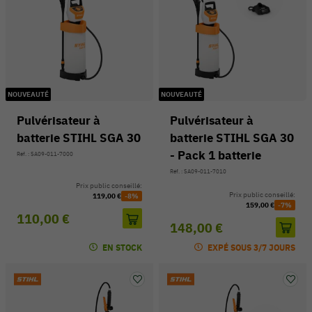
NOUVEAUTÉ
NOUVEAUTÉ
Pulvérisateur à
Pulvérisateur à
batterie STIHL SGA 30
batterie STIHL SGA 30
- Pack 1 batterie
Réf. : SA09-011-7000
Réf. : SA09-011-7010
Prix public conseillé:
Prix public conseillé:
119,00 €
-8%
159,00 €
-7%
110,00 €
54 V
148,00 €
EN STOCK
EXPÉ SOUS 3/7 JOURS