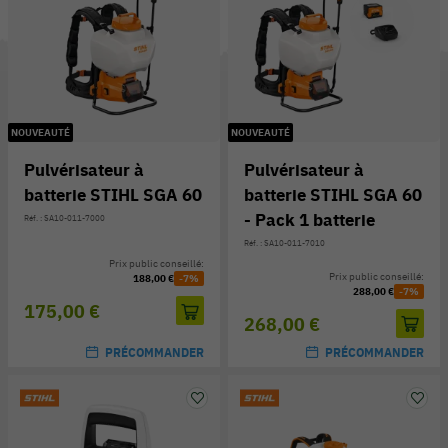
NOUVEAUTÉ
NOUVEAUTÉ
Pulvérisateur à
Pulvérisateur à
batterie STIHL SGA 60
batterie STIHL SGA 60
- Pack 1 batterie
Réf. : SA10-011-7000
Réf. : SA10-011-7010
Prix public conseillé:
Prix public conseillé:
188,00 €
-7%
288,00 €
-7%
175,00 €
268,00 €
PRÉCOMMANDER
PRÉCOMMANDER