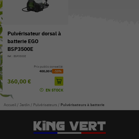
Pulvérisateur dorsal à
batterie EGO
BSP3500E
Réf. : BSP3500E
Prix public conseillé:
400,00 €
-10%
360,00 €
EN STOCK
Accueil
/
Jardin
/
Pulvérisateurs
/
Pulvérisateurs à batterie