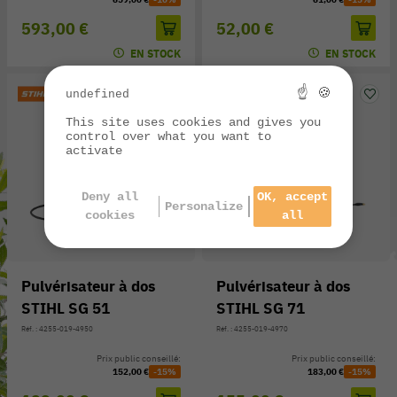
593,00 €
52,00 €
EN STOCK
EN STOCK
☝ 🍪
undefined
This site uses cookies and gives you
control over what you want to
activate
Deny all
OK, accept
Personalize
cookies
all
Pulvérisateur à dos
Pulvérisateur à dos
STIHL SG 51
STIHL SG 71
Réf. : 4255-019-4950
Réf. : 4255-019-4970
Prix public conseillé:
Prix public conseillé:
152,00 €
-15%
183,00 €
-15%