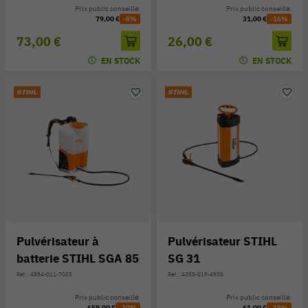
Prix public conseillé:
Prix public conseillé:
79,00 €
-8%
31,00 €
-16%
73,00 €
26,00 €
EN STOCK
EN STOCK
Pulvérisateur à
Pulvérisateur STIHL
batterie STIHL SGA 85
SG 31
Réf. : 4854-011-7005
Réf. : 4255-019-4930
Prix public conseillé:
Prix public conseillé:
659,00 €
-10%
61,00 €
-15%