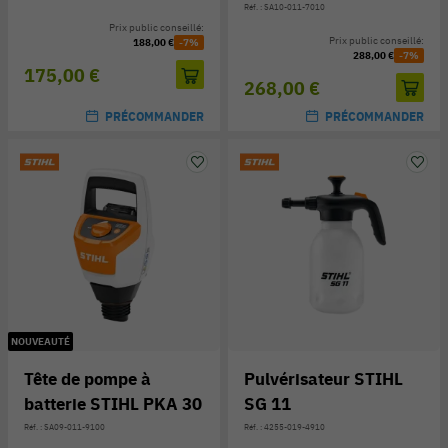
Réf. : SA10-011-7010
Prix public conseillé:
Prix public conseillé:
188,00 €
-7%
288,00 €
-7%
175,00 €
268,00 €
PRÉCOMMANDER
PRÉCOMMANDER
NOUVEAUTÉ
Tête de pompe à
Pulvérisateur STIHL
batterie STIHL PKA 30
SG 11
Réf. : SA09-011-9100
Réf. : 4255-019-4910