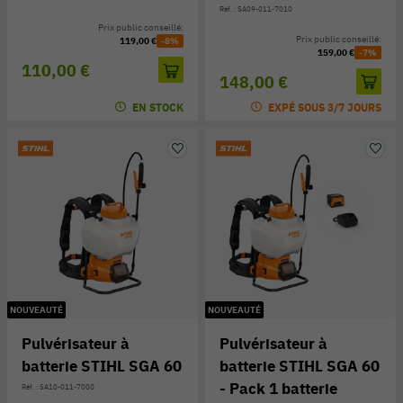
Réf. : SA09-011-7010
Prix public conseillé:
Prix public conseillé:
119,00 €
-8%
159,00 €
-7%
110,00 €
148,00 €
EN STOCK
EXPÉ SOUS 3/7 JOURS
NOUVEAUTÉ
NOUVEAUTÉ
Pulvérisateur à
Pulvérisateur à
batterie STIHL SGA 60
batterie STIHL SGA 60
- Pack 1 batterie
Réf. : SA10-011-7000