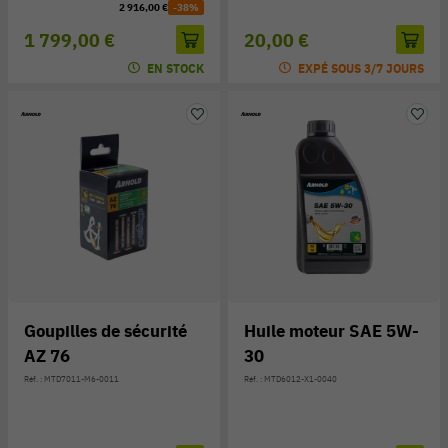
2 916,00 €
-38%
1 799,00 €
20,00 €
EN STOCK
EXPÉ SOUS 3/7 JOURS
Goupilles de sécurité
Huile moteur SAE 5W-
AZ 76
30
Réf. : MTD7011-M6-0011
Réf. : MTD6012-X1-0040