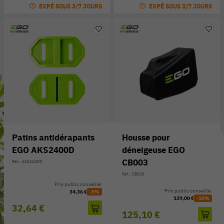
EXPÉ SOUS 3/7 JOURS
EXPÉ SOUS 3/7 JOURS
Patins antidérapants
Housse pour
EGO AKS2400D
déneigeuse EGO
CB003
Réf. : AKS2400D
Réf. : CB003
Prix public conseillé:
Prix public conseillé:
34,36 €
-5%
139,00 €
-10%
32,64 €
125,10 €