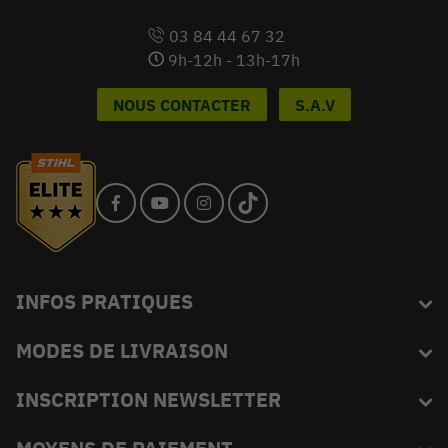
03 84 44 67 32
9h-12h - 13h-17h
NOUS CONTACTER
S.A.V
INFOS PRATIQUES
MODES DE LIVRAISON
Blog
L'équipe du King
INSCRIPTION NEWSLETTER
FAQ
Abonnez-vous et recevez en exclusivité les bons plans de