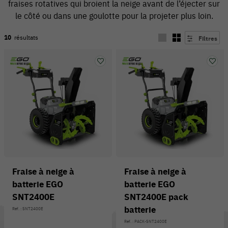
fraises rotatives qui broient la neige avant de l’éjecter sur
le côté ou dans une goulotte pour la projeter plus loin.
10
résultats
Filtres
54 V
Fraise à neige à
Fraise à neige à
batterie EGO
batterie EGO
SNT2400E
SNT2400E pack
batterie
Réf. : SNT2400E
Réf. : PACK-SNT2400E