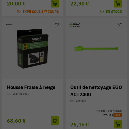
20,00 €
22,90 €
EXPÉ SOUS 3/7 JOURS
EN STOCK
Housse Fraise à neige
Outil de nettoyage EGO
ACT2400
Réf. : 2024-U1-0005
Réf. : ACT2400
Prix public conseillé:
27,53 €
-5%
68,60 €
26,15 €