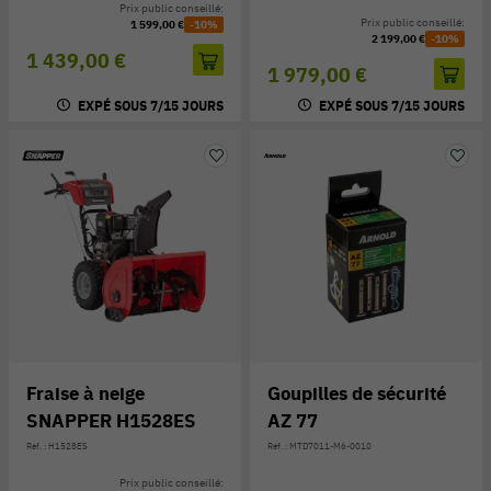
Prix public conseillé:
Prix public conseillé:
1 599,00 €
-10%
2 199,00 €
-10%
1 439,00 €
1 979,00 €
EXPÉ SOUS 7/15 JOURS
EXPÉ SOUS 7/15 JOURS
Fraise à neige
Goupilles de sécurité
SNAPPER H1528ES
AZ 77
Réf. : H1528ES
Réf. : MTD7011-M6-0010
Prix public conseillé: