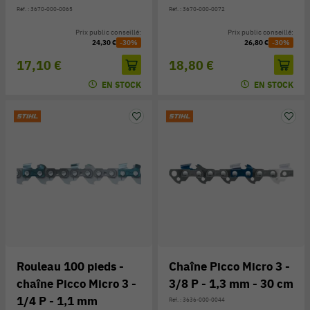
Réf. : 3670-000-0065
Réf. : 3670-000-0072
Prix public conseillé:
Prix public conseillé:
24,30 €
-30%
26,80 €
-30%
17,10 €
18,80 €
EN STOCK
EN STOCK
Rouleau 100 pieds -
Chaîne Picco Micro 3 -
chaîne Picco Micro 3 -
3/8 P - 1,3 mm - 30 cm
1/4 P - 1,1 mm
Réf. : 3636-000-0044