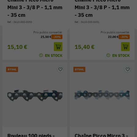
Mini 3 - 3/8 P - 1,1 mm
Mini 3 - 3/8 P - 1,1 mm
- 35 cm
- 35 cm
Réf. : 3610-000-0050
Réf. : 3610-000-0051
Prix public conseillé:
Prix public conseillé:
21,50 €
-30%
22,00 €
-30%
15,10 €
15,40 €
EN STOCK
EN STOCK
Rouleau 100 pieds -
Chaîne Picco Micro 3 -