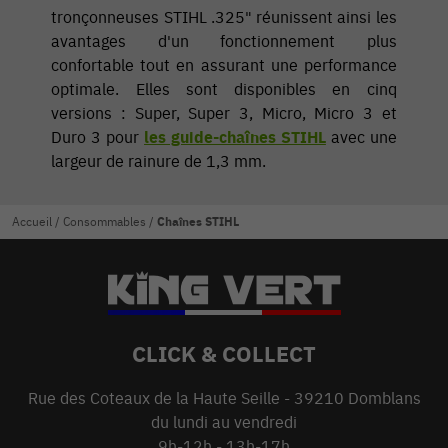
tronçonneuses STIHL .325" réunissent ainsi les
avantages d'un fonctionnement plus
confortable tout en assurant une performance
optimale. Elles sont disponibles en cinq
versions : Super, Super 3, Micro, Micro 3 et
Duro 3 pour
les guide-chaînes STIHL
avec une
largeur de rainure de 1,3 mm.
Accueil
/
Consommables
/
Chaînes STIHL
CLICK & COLLECT
Rue des Coteaux de la Haute Seille - 39210 Domblans
du lundi au vendredi
9h-12h - 13h-17h