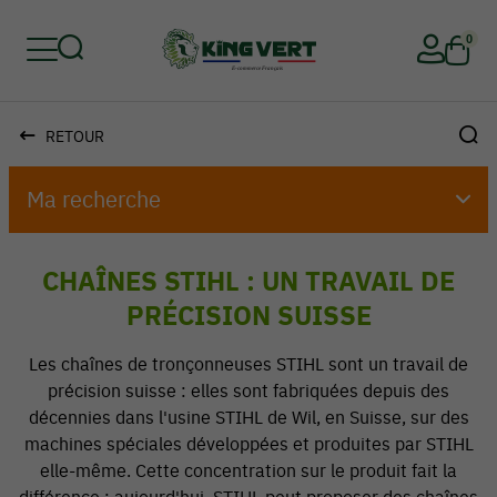
0
RETOUR
Retour
Retour
Retour
Retour
Retour
Retour
Ma recherche
CHAÎNES STIHL : UN TRAVAIL DE
PRÉCISION SUISSE
Les chaînes de tronçonneuses STIHL sont un travail de
précision suisse : elles sont fabriquées depuis des
décennies dans l'usine STIHL de Wil, en Suisse, sur des
machines spéciales développées et produites par STIHL
elle-même. Cette concentration sur le produit fait la
différence : aujourd'hui, STIHL peut proposer des chaînes