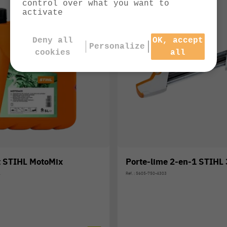
control over what you want to
activate
Deny all
OK, accept
Personalize
cookies
all
 STIHL MotoMix
Porte-lime 2-en-1 STIHL 
1
Réf. : 5605-750-4303