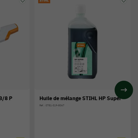
3/8 P
Huile de mélange STIHL HP Super
Réf. : 0781-319-8067