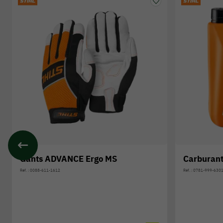
Gants ADVANCE Ergo MS
Carburant
Réf. : 0088-611-1612
Réf. : 0781-999-630