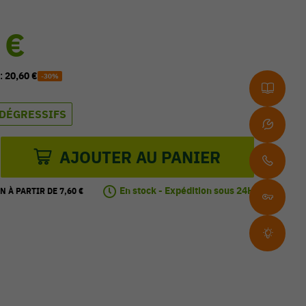
 €
 :
20,60 €
-30%
 DÉGRESSIFS
AJOUTER AU PANIER
En stock - Expédition sous 24H
N À PARTIR DE 7,60 €