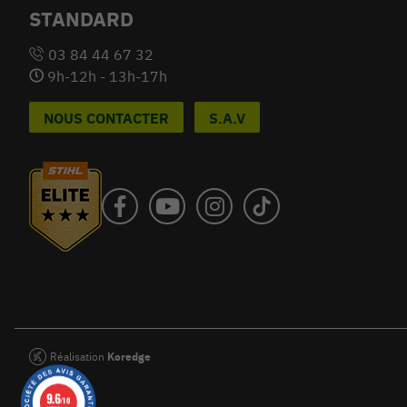
STANDARD
03 84 44 67 32
9h-12h - 13h-17h
NOUS CONTACTER
S.A.V
Réalisation
Koredge
9.6
/10