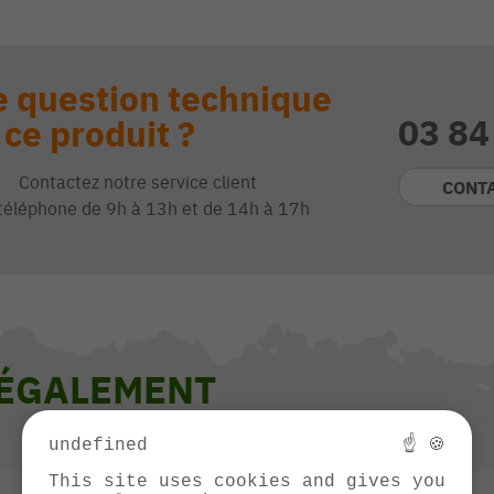
 question technique
03 84
 ce produit ?
Contactez notre service client
CONT
téléphone de 9h à 13h et de 14h à 17h
 ÉGALEMENT
undefined
☝ 🍪
This site uses cookies and gives you