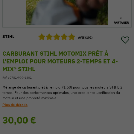
PARTAGER
STIHL
AVIS (101)
CARBURANT STIHL MOTOMIX PRÊT À
L'EMPLOI POUR MOTEURS 2-TEMPS ET 4-
MIX® STIHL
Réf. :
0781-999-6301
Mélange de carburant prêt à l'emploi (1:50) pour tous les moteurs STIHL 2
temps. Pour des performances optimales, une excellente lubrification du
54 V
moteur et une propreté maximale.
Plus de détails
30,00 €