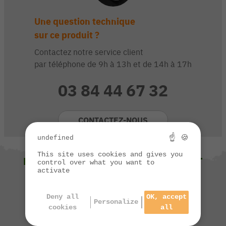
Une question technique
sur ce produit ?
Contactez notre service client
par téléphone de 9h à 13h et de 14h à 17h
03 84 44 67 32
CONTACTEZ-NOUS
☝ 🍪
undefined
This site uses cookies and gives you
NOUS VOUS SUGGÉRONS ÉGALEMENT
control over what you want to
activate
Deny all
OK, accept
Personalize
cookies
all