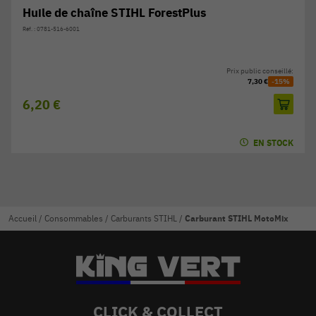
Huile de chaîne STIHL ForestPlus
Réf. : 0781-516-6001
Prix public conseillé:
7,30 €
-15%
6,20 €
EN STOCK
Accueil
/
Consommables
/
Carburants STIHL
/
Carburant STIHL MotoMix
CLICK & COLLECT