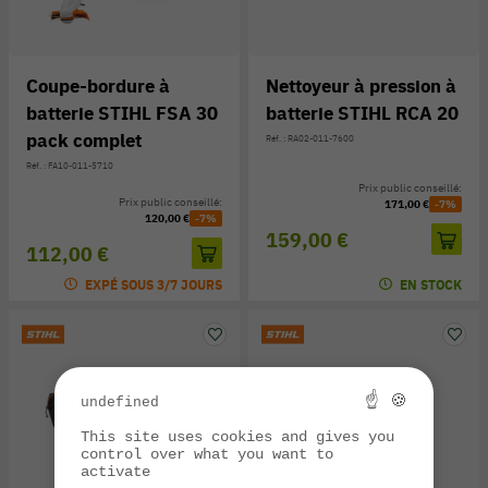
Coupe-bordure à
Nettoyeur à pression à
batterie STIHL FSA 30
batterie STIHL RCA 20
pack complet
Réf. : RA02-011-7600
Réf. : FA10-011-5710
Prix public conseillé:
Prix public conseillé:
171,00 €
-7%
120,00 €
-7%
159,00 €
112,00 €
EXPÉ SOUS 3/7 JOURS
EN STOCK
☝ 🍪
undefined
This site uses cookies and gives you
control over what you want to
activate