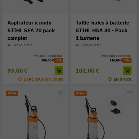
Aspirateur à main
Taille-haies à batterie
STIHL SEA 20 pack
STIHL HSA 30 - Pack
complet
1 batterie
Réf. : SA03-011-7310
Réf. : HA08-011-3536
Prix public conseillé:
Prix public conseillé:
100,00 €
-7%
110,00 €
-7%
93,00 €
102,00 €
EXPÉ SOUS 3/7 JOURS
EN STOCK