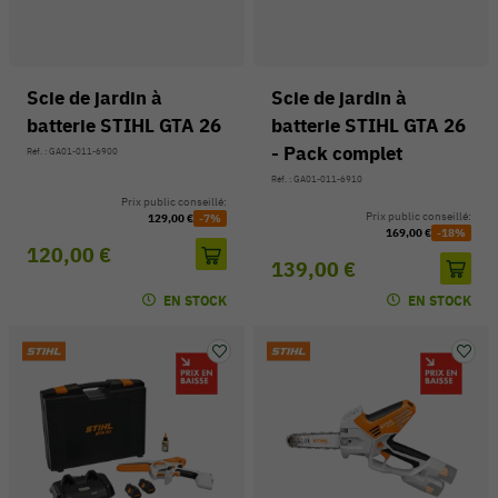
Scie de jardin à
Scie de jardin à
batterie STIHL GTA 26
batterie STIHL GTA 26
- Pack complet
Réf. : GA01-011-6900
Réf. : GA01-011-6910
Prix public conseillé:
Prix public conseillé:
129,00 €
-7%
169,00 €
-18%
120,00 €
139,00 €
EN STOCK
EN STOCK