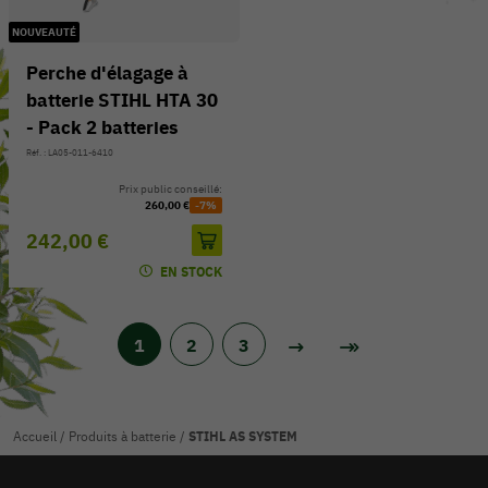
NOUVEAUTÉ
Perche d'élagage à
batterie STIHL HTA 30
- Pack 2 batteries
Réf. : LA05-011-6410
Prix public conseillé:
260,00 €
-7%
242,00 €
EN STOCK
1
2
3
Accueil
/
Produits à batterie
/
STIHL AS SYSTEM