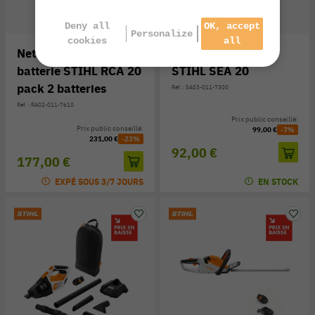
Deny all
OK, accept
Personalize
cookies
all
Nettoyeur à pression à
Aspirateur à main
batterie STIHL RCA 20
STIHL SEA 20
pack 2 batteries
Réf. : SA03-011-7300
Réf. : RA02-011-7610
Prix public conseillé:
Prix public conseillé:
99,00 €
-7%
231,00 €
-23%
92,00 €
177,00 €
EXPÉ SOUS 3/7 JOURS
EN STOCK