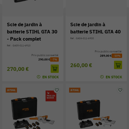
Scie de jardin à
Scie de jardin à
batterie STIHL GTA 30
batterie STIHL GTA 40
- Pack complet
Réf. : GA04-011-6900
Réf. : GA05-011-6910
Prix public conseillé:
Prix public conseillé:
289,00 €
-10%
290,00 €
-7%
260,00 €
270,00 €
EN STOCK
EN STOCK