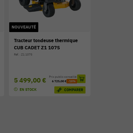
NOUVEAUTÉ
Tracteur tondeuse thermique
CUB CADET Z1 107S
Réf. : Z1 107S
Prix public conseillé:
5 499,00 €
6 725,00 €
-18%
EN STOCK
COMPARER