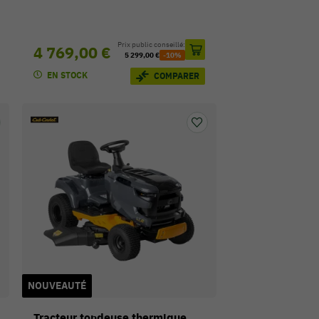
Prix public conseillé:
4 769,00 €
5 299,00 €
-10%
EN STOCK
COMPARER
NOUVEAUTÉ
Tracteur tondeuse thermique