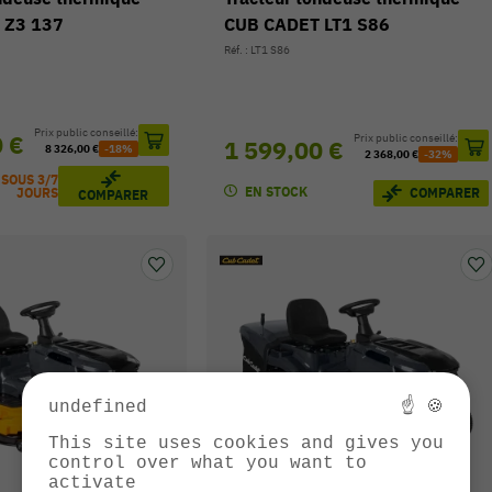
 Z3 137
CUB CADET LT1 S86
Réf. : LT1 S86
Prix public conseillé:
0 €
Prix public conseillé:
1 599,00 €
8 326,00 €
-18%
2 368,00 €
-32%
 SOUS 3/7
EN STOCK
COMPARER
JOURS
COMPARER
undefined
☝ 🍪
This site uses cookies and gives you
control over what you want to
activate