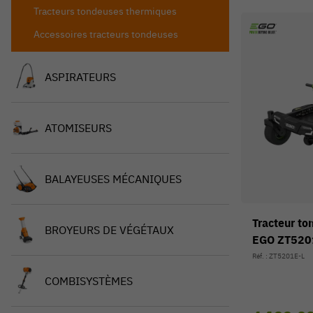
Tracteurs tondeuses thermiques
Accessoires tracteurs tondeuses
ASPIRATEURS
ATOMISEURS
BALAYEUSES MÉCANIQUES
Tracteur to
BROYEURS DE VÉGÉTAUX
EGO ZT520
Réf. : ZT5201E-L
COMBISYSTÈMES