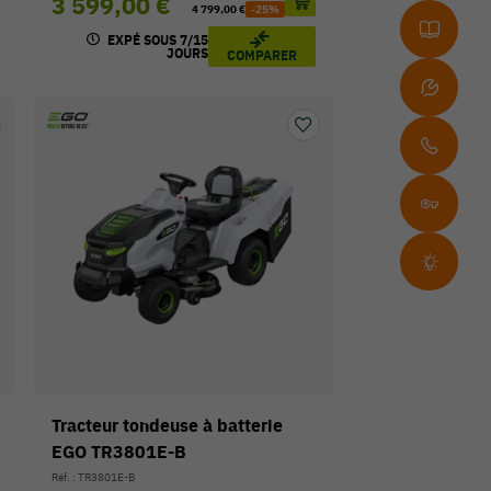
3 599,00 €
4 799,00 €
-25%
EXPÉ SOUS 7/15
JOURS
COMPARER
Tracteur tondeuse à batterie
EGO TR3801E-B
Réf. : TR3801E-B