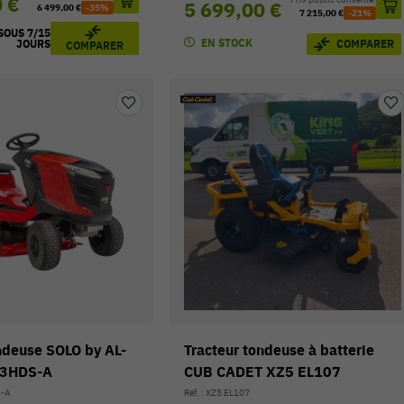
0 €
5 699,00 €
6 499,00 €
-35%
7 215,00 €
-21%
SOUS 7/15
EN STOCK
COMPARER
JOURS
COMPARER
ndeuse SOLO by AL-
Tracteur tondeuse à batterie
-3HDS-A
CUB CADET XZ5 EL107
S-A
Réf. : XZ5 EL107