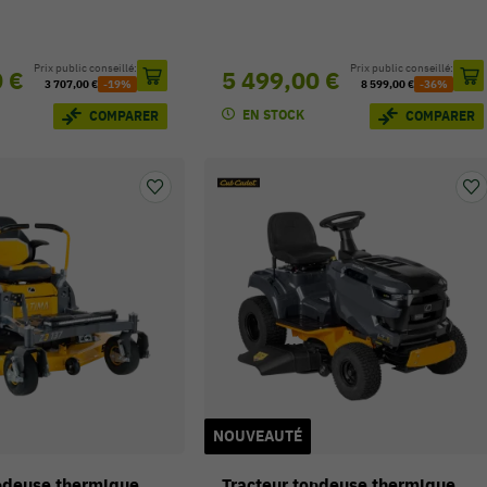
Prix public conseillé:
Prix public conseillé:
0 €
5 499,00 €
3 707,00 €
-19%
8 599,00 €
-36%
EN STOCK
COMPARER
COMPARER
NOUVEAUTÉ
ondeuse thermique
Tracteur tondeuse thermique