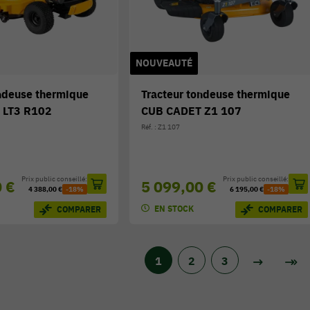
NOUVEAUTÉ
ondeuse thermique
Tracteur tondeuse thermique
 LT3 R102
CUB CADET Z1 107
Réf. : Z1 107
Prix public conseillé:
Prix public conseillé:
0 €
5 099,00 €
4 388,00 €
-18%
6 195,00 €
-18%
EN STOCK
COMPARER
COMPARER
1
2
3