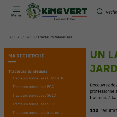
Menu
Accueil
/
Jardin
/
Tracteurs tondeuses
UN L
MA RECHERCHE
JARD
Tracteurs tondeuses
Tracteurs tondeuses CUB CADET
Découvrez des
Tracteurs tondeuses EGO
professionnels
Tracteurs tondeuses SOLO
tracteurs à batt
Tracteurs tondeuses STIHL
110
résulta
Tracteurs tondeuses à batterie