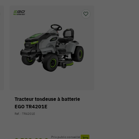
Tracteur tondeuse à batterie
EGO TR4201E
Réf. : TR4201E
Prix public conseillé: