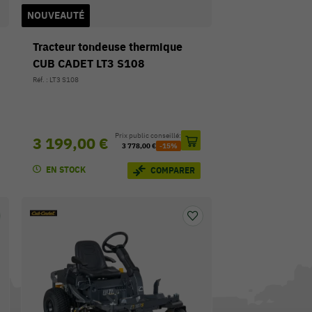
NOUVEAUTÉ
Tracteur tondeuse thermique
CUB CADET LT3 S108
Réf. : LT3 S108
Prix public conseillé:
3 199,00 €
3 778,00 €
-15%
EN STOCK
COMPARER