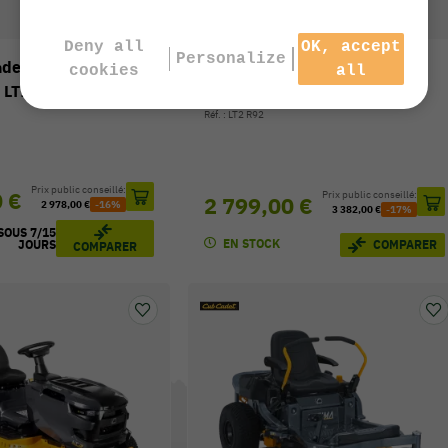
NOUVEAUTÉ
Deny all
OK, accept
Personalize
ondeuse thermique
Tracteur tondeuse thermique
cookies
all
 LT1 R86
CUB CADET LT2 R92
Réf. : LT2 R92
Prix public conseillé:
0 €
Prix public conseillé:
2 799,00 €
2 978,00 €
-16%
3 382,00 €
-17%
SOUS 7/15
EN STOCK
COMPARER
JOURS
COMPARER