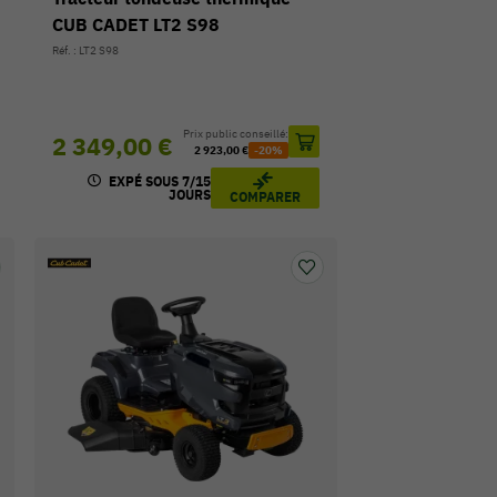
CUB CADET LT2 S98
Réf. : LT2 S98
Prix public conseillé:
2 349,00 €
2 923,00 €
-20%
EXPÉ SOUS 7/15
JOURS
COMPARER