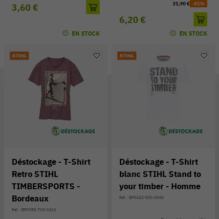
31,90 €
-81%
3,60 €
6,20 €
EN STOCK
EN STOCK
Déstockage - T-Shirt
Déstockage - T-Shirt
Retro STIHL
blanc STIHL Stand to
TIMBERSPORTS -
your timber - Homme
Bordeaux
Réf. : BP0420-500-0848
Réf. : BP0988-705-0260