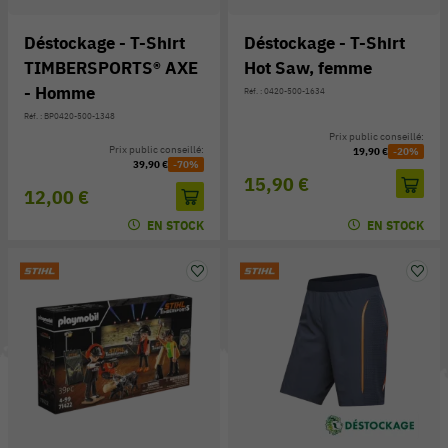
Déstockage - T-Shirt
Déstockage - T-Shirt
TIMBERSPORTS® AXE
Hot Saw, femme
- Homme
Réf. : 0420-500-1634
Réf. : BP0420-500-1348
Prix public conseillé:
Prix public conseillé:
19,90 €
-20%
39,90 €
-70%
15,90 €
12,00 €
EN STOCK
EN STOCK