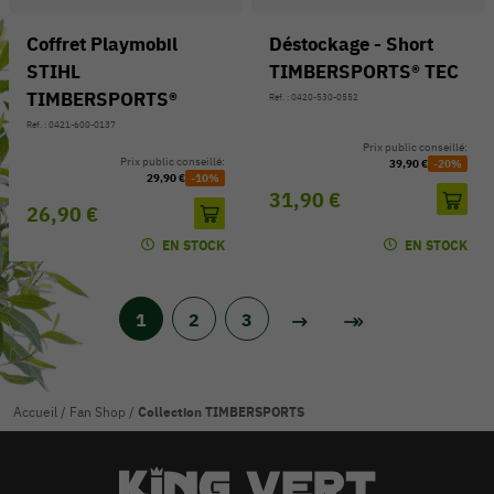
Coffret Playmobil
Déstockage - Short
STIHL
TIMBERSPORTS® TEC
TIMBERSPORTS®
Réf. : 0420-530-0552
Réf. : 0421-600-0137
Prix public conseillé:
Prix public conseillé:
39,90 €
-20%
29,90 €
-10%
31,90 €
26,90 €
EN STOCK
EN STOCK
1
2
3
Accueil
/
Fan Shop
/
Collection TIMBERSPORTS