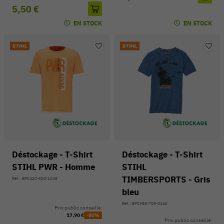
5,50 €
EN STOCK
EN STOCK
Déstockage - T-Shirt
Déstockage - T-Shirt
STIHL PWR - Homme
STIHL
TIMBERSPORTS - Gris
Réf. : BP0420-500-1048
bleu
Réf. : BP0988-705-0160
Prix public conseillé:
17,90 €
-80%
Prix public conseillé: