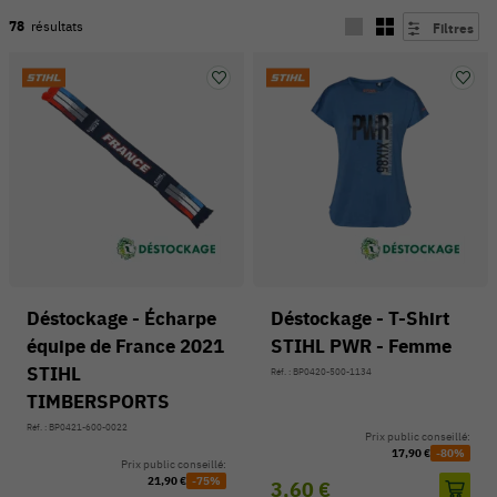
78
résultats
Filtres
Déstockage - Écharpe
Déstockage - T-Shirt
équipe de France 2021
STIHL PWR - Femme
54 V
STIHL
Réf. : BP0420-500-1134
TIMBERSPORTS
Réf. : BP0421-600-0022
Prix public conseillé:
17,90 €
-80%
Prix public conseillé:
21,90 €
-75%
3,60 €