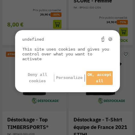
SCORE - Femme
Réf. : BP0421-300-1334
Prix public conseillé:
39,90 €
-80%
Prix public conseillé:
34,90 €
-75%
8,00 €
8,70 €
☝ 🍪
undefined
EN STOCK
EN STOCK
This site uses cookies and gives you
control over what you want to
activate
Deny all
OK, accept
Personalize
cookies
all
Déstockage - Top
Déstockage - T-Shirt
TIMBERSPORTS®
équipe de France 2021
STIHL
Réf. : BP0420-500-1538