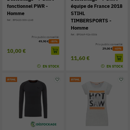
fonctionnel PWR -
équipe de France 2018
Homme
STIHL
TIMBERSPORTS -
Réf. : BP0420-500-1248
Homme
Réf. : BP0469-926-0006
Prix public conseillé:
49,90 €
-80%
Prix public conseillé:
29,00 €
-60%
10,00 €
11,60 €
EN STOCK
EN STOCK