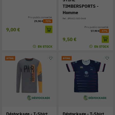
TIMBERSPORTS -
Homme
Prix public conseillé:
Réf. : BP0421-300-0448
29,90 €
-70%
Prix public conseillé:
9,00 €
17,90 €
-47%
9,50 €
EN STOCK
EN STOCK
Déstockage - T-Shirt
Déstockage - T-Shirt