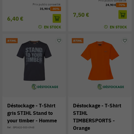
Prix public conseillé:
Prix public conseillé:
24,90 €
-70%
31,90 €
-80%
7,50 €
6,40 €
EN STOCK
EN STOCK
Déstockage - T-Shirt
Déstockage - T-Shirt
gris STIHL Stand to
STIHL
your timber - Homme
TIMBERSPORTS -
Orange
Réf. : BP0420-500-0948