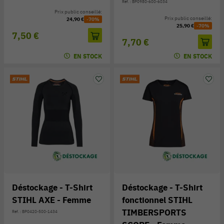
Réf. : BP0980-600-6034
Prix public conseillé:
Prix public conseillé:
24,90 €
-70%
25,90 €
-70%
7,50 €
7,70 €
EN STOCK
EN STOCK
Déstockage - T-Shirt
Déstockage - T-Shirt
STIHL AXE - Femme
fonctionnel STIHL
TIMBERSPORTS
Réf. : BP0420-500-1434