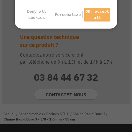
Deny all
OK, accept
Personalize
cookies
all
Une question technique
sur ce produit ?
Contactez notre service client
par téléphone de 9h à 13h et de 14h à 17h
03 84 44 67 32
CONTACTEZ-NOUS
Accueil
/
Consommables
/
Chaînes STIHL
/
Chaîne Rapid Duro 3
/
Chaîne Rapid Duro 3 - 3/8 - 1,6 mm - 55 cm