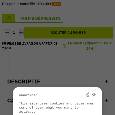
Prix public conseillé :
108,00 €
-30%
TARIFS DÉGRESSIFS
1
AJOUTER AU PANIER
En stock - Expédition sous
FRAIS DE LIVRAISON À PARTIR DE
7,60 €
24H
DESCRIPTIF
☝ 🍪
undefined
CARACTÉRISTIQUES
This site uses cookies and gives you
control over what you want to
activate