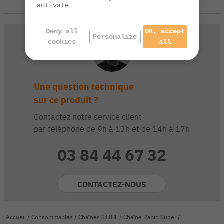
activate
Deny all
OK, accept
Personalize
cookies
all
Une question technique
sur ce produit ?
Contactez notre service client
par téléphone de 9h à 13h et de 14h à 17h
03 84 44 67 32
CONTACTEZ-NOUS
Accueil
/
Consommables
/
Chaînes STIHL
/
Chaîne Rapid Super
/