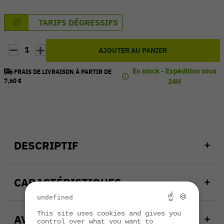
TARIFS DÉGRESSIFS
1
AJOUTER AU PANIER
En stock - Expédition sous
FRAIS DE LIVRAISON À PARTIR DE
7,60 €
24H
DESCRIPTIF
CARACTÉRISTIQUES
☝ 🍪
undefined
This site uses cookies and gives you
AVIS
control over what you want to