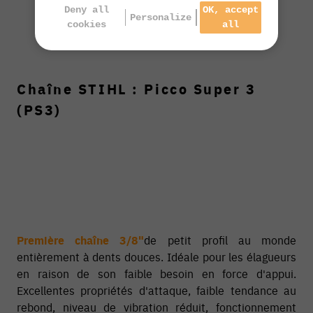
Deny all
OK, accept
Personalize
cookies
all
Chaîne STIHL : Picco Super 3
(PS3)
Première chaîne 3/8"
de petit profil au monde
entièrement à dents douces. Idéale pour les élagueurs
en raison de son faible besoin en force d'appui.
Excellentes propriétés d'attaque, faible tendance au
rebond, niveau de vibration réduit, fonctionnement