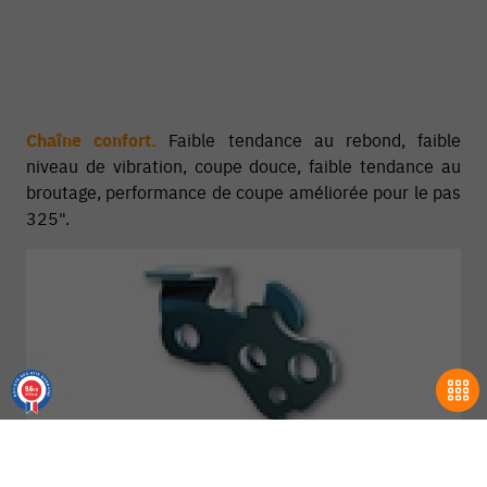
Chaîne confort.
Faible tendance au rebond, faible
niveau de vibration, coupe douce, faible tendance au
broutage, performance de coupe améliorée pour le pas
325".
9.6
/10
18710 avis