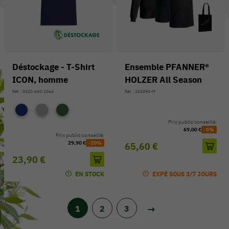
Déstockage - T-Shirt
Ensemble PFANNER®
ICON, homme
HOLZER All Season
Réf. : 0420-600-1064
Réf. : 104390-M
Prix public conseillé:
69,00 €
-5%
Prix public conseillé:
29,90 €
-20%
65,60 €
23,90 €
EN STOCK
EXPÉ SOUS 3/7 JOURS
1
2
3