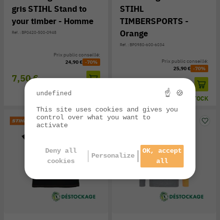
gris STIHL Stand to
STIHL
your timber - Homme
TIMBERSPORTS -
Orange
Réf. : BP0420-500-0948
Réf. : BP0980-600-6034
Prix public conseillé:
Prix public conseillé:
24,90 €
-70%
25,90 €
-70%
7,50 €
7,70 €
☝ 🍪
undefined
EN STOCK
EN STOCK
This site uses cookies and gives you
control over what you want to
activate
Deny all
OK, accept
Personalize
cookies
all