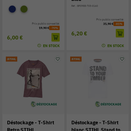
Réf. : BP0988-705-0160
Prix public conseillé:
Prix public conseillé:
31,90 €
-81%
19,90 €
-70%
6,20 €
6,00 €
EN STOCK
EN STOCK
Déstockage - T-Shirt
Déstockage - T-Shirt
Retro STIHL
blanc STIHL Stand to