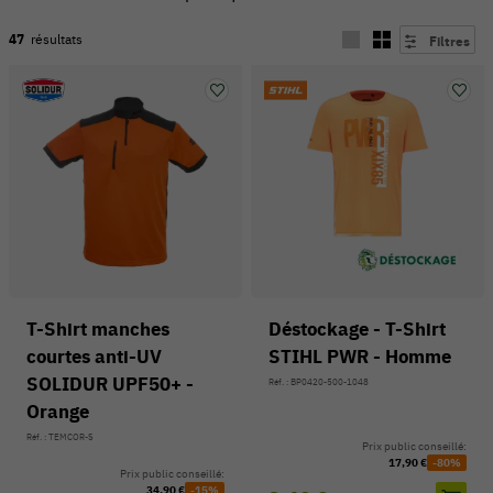
47
résultats
Filtres
T-Shirt manches
Déstockage - T-Shirt
courtes anti-UV
STIHL PWR - Homme
54 V
SOLIDUR UPF50+ -
Réf. : BP0420-500-1048
Orange
Réf. : TEMCOR-S
Prix public conseillé:
17,90 €
-80%
Prix public conseillé:
34,90 €
-15%