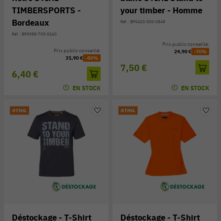
TIMBERSPORTS -
your timber - Homme
Bordeaux
Réf. : BP0420-500-0848
Réf. : BP0988-705-0260
Prix public conseillé:
Prix public conseillé:
24,90 €
-70%
31,90 €
-80%
7,50 €
6,40 €
EN STOCK
EN STOCK
Déstockage - T-Shirt
Déstockage - T-Shirt