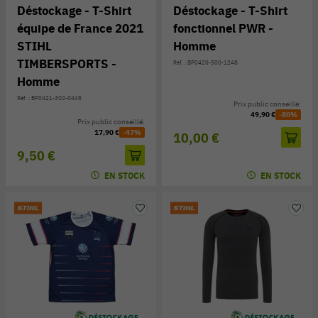
Déstockage - T-Shirt
Déstockage - T-Shirt
équipe de France 2021
fonctionnel PWR -
STIHL
Homme
TIMBERSPORTS -
Réf. : BP0420-500-1248
Homme
Réf. : BP0421-300-0448
Prix public conseillé:
49,90 €
-80%
Prix public conseillé:
17,90 €
-47%
10,00 €
9,50 €
EN STOCK
EN STOCK