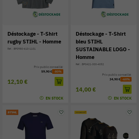
Déstockage - T-Shirt
Déstockage - T-Shirt
rugby STIHL - Homme
bleu STIHL
SUSTAINABLE LOGO -
Réf. : BP0980-610-1101
Homme
Réf. : BP0421-300-4052
Prix public conseillé:
59,90 €
-80%
Prix public conseillé:
34,90 €
-60%
12,10 €
14,00 €
EN STOCK
EN STOCK