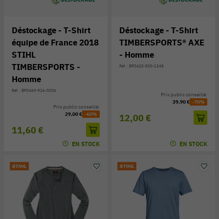
Déstockage - T-Shirt
Déstockage - T-Shirt
équipe de France 2018
TIMBERSPORTS® AXE
STIHL
- Homme
TIMBERSPORTS -
Réf. : BP0420-500-1348
Homme
Réf. : BP0469-926-0006
Prix public conseillé:
39,90 €
-70%
Prix public conseillé:
29,00 €
-60%
12,00 €
11,60 €
EN STOCK
EN STOCK