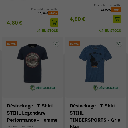
Prix public conseillé:
Prix public conseillé:
15,90 €
-70%
15,90 €
-70%
4,80 €
4,80 €
EN STOCK
EN STOCK
Déstockage - T-Shirt
Déstockage - T-Shirt
STIHL Legendary
STIHL
Performance - Homme
TIMBERSPORTS - Gris
bleu
Réf. : BP0420-600-0452