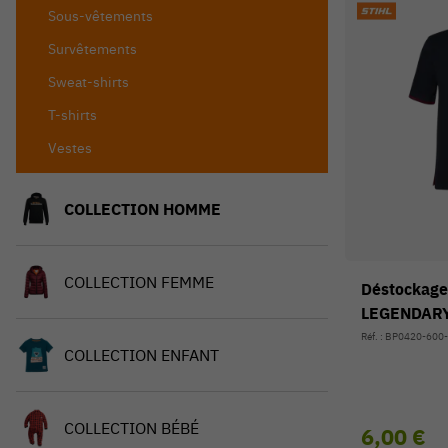
Sous-vêtements
Survêtements
Sweat-shirts
T-shirts
Vestes
COLLECTION HOMME
COLLECTION FEMME
Déstockage
LEGENDAR
Réf. : BP0420-600
COLLECTION ENFANT
COLLECTION BÉBÉ
6,00 €