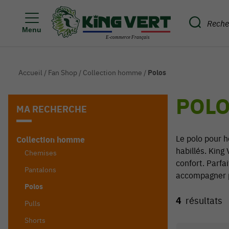
Menu
Accueil
/
Fan Shop
/
Collection homme
/
Polos
POL
MA RECHERCHE
Le polo pour h
Collection homme
habillés. King
Chemises
confort. Parfa
Pantalons
accompagner p
Polos
4
résultats
Pulls
Shorts