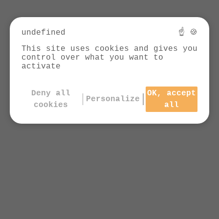
Prix public conseillé:
undefined
21,90 €
-15%
☝ 🍪
COMPARER
This site uses cookies and gives you
control over what you want to
activate
Deny all
OK, accept
Personalize
cookies
all