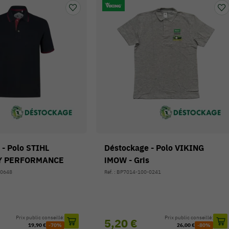
 - Polo STIHL
Déstockage - Polo VIKING
Y PERFORMANCE
iMOW - Gris
-0648
Réf. : BP7014-100-0241
Prix public conseillé:
Prix public conseillé:
5,20 €
19,90 €
-70%
26,00 €
-80%