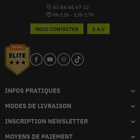
03 84 44 67 32
9h-12h - 13h-17h
NOUS CONTACTER
S.A.V
INFOS PRATIQUES
MODES DE LIVRAISON
Blog
L'équipe du King
INSCRIPTION NEWSLETTER
FAQ
Abonnez-vous et recevez en exclusivité les bons plans de
MOYENS DE PAIEMENT