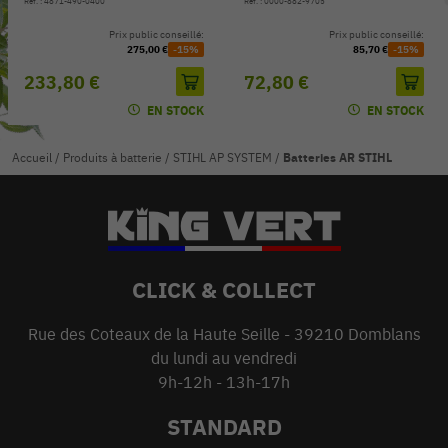
Réf. : 4871-490-0400
Réf. : 0000-882-9705
Prix public conseillé:
Prix public conseillé:
275,00 €
-15%
85,70 €
-15%
233,80 €
72,80 €
EN STOCK
EN STOCK
Accueil
/
Produits à batterie
/
STIHL AP SYSTEM
/
Batteries AR STIHL
CLICK & COLLECT
Rue des Coteaux de la Haute Seille - 39210 Domblans
du lundi au vendredi
9h-12h - 13h-17h
STANDARD