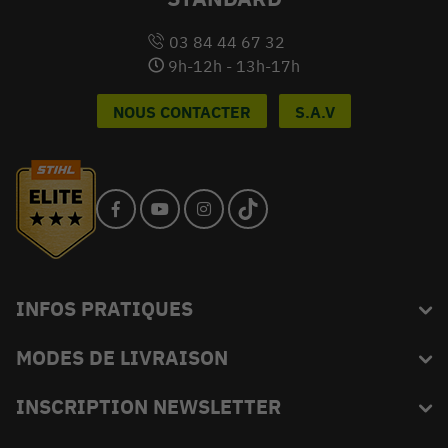
03 84 44 67 32
9h-12h - 13h-17h
NOUS CONTACTER
S.A.V
INFOS PRATIQUES
MODES DE LIVRAISON
Blog
L'équipe du King
INSCRIPTION NEWSLETTER
FAQ