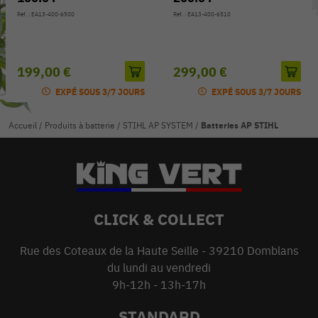
Réf. : EA13-400-6500
Réf. : EA13-400-6510
199,00 €
299,00 €
EXPÉ SOUS 3/7 JOURS
EXPÉ SOUS 3/7 JOURS
Accueil
/
Produits à batterie
/
STIHL AP SYSTEM
/
Batteries AP STIHL
CLICK & COLLECT
Rue des Coteaux de la Haute Seille - 39210 Domblans
du lundi au vendredi
9h-12h - 13h-17h
STANDARD