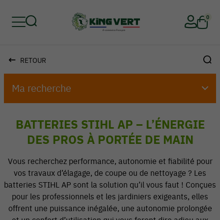
0
RETOUR
Retour
Retour
Retour
Retour
Retour
Retour
Ma recherche
BATTERIES STIHL AP – L’ÉNERGIE
DES PROS À PORTÉE DE MAIN
Vous recherchez performance, autonomie et fiabilité pour
vos travaux d’élagage, de coupe ou de nettoyage ? Les
batteries STIHL AP sont la solution qu’il vous faut ! Conçues
pour les professionnels et les jardiniers exigeants, elles
offrent une puissance inégalée, une autonomie prolongée
et un confort d’utilisation qui vous feront dire adieu aux