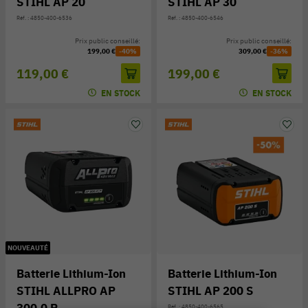
STIHL AP 20
STIHL AP 30
Réf. : 4850-400-6536
Réf. : 4850-400-6546
Prix public conseillé:
Prix public conseillé:
199,00 €
-40%
309,00 €
-36%
119,00 €
199,00 €
EN STOCK
EN STOCK
NOUVEAUTÉ
Batterie Lithium-Ion
Batterie Lithium-Ion
STIHL ALLPRO AP
STIHL AP 200 S
300.0 P
Réf. : 4850-400-6565