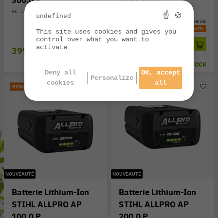
Réf. : EA13-400-6523
☝ 🍪
undefined
Prix public conseillé:
259,00 €
-50%
This site uses cookies and gives you
control over what you want to
129,00 €
activate
399,00 €
EN STOCK
EN STOCK
Deny all
OK, accept
Personalize
cookies
all
NOUVEAUTÉ
NOUVEAUTÉ
Batterie Lithium-Ion
Batterie Lithium-Ion
STIHL ALLPRO AP
STIHL ALLPRO AP
100.0 P
200.0 P