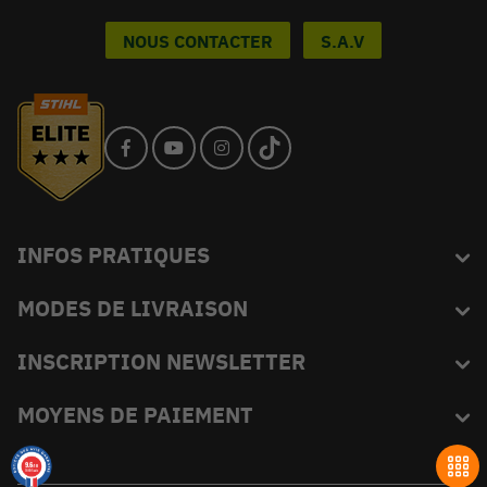
NOUS CONTACTER
S.A.V
INFOS PRATIQUES
MODES DE LIVRAISON
Blog
L'équipe du King
INSCRIPTION NEWSLETTER
FAQ
Abonnez-vous et recevez en exclusivité les bons plans de
MOYENS DE PAIEMENT
Livraison
KINGVERT.
Moyens de paiement
9.6
/10
18695 avis