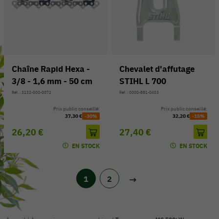
Chaîne Rapid Hexa -
Chevalet d'affutage
3/8 - 1,6 mm - 50 cm
STIHL L 700
Réf. : 3132-000-0072
Réf. : 0000-881-0403
Prix public conseillé:
Prix public conseillé:
37,30 €
-30%
32,20 €
-15%
26,20 €
27,40 €
EN STOCK
EN STOCK
1
2