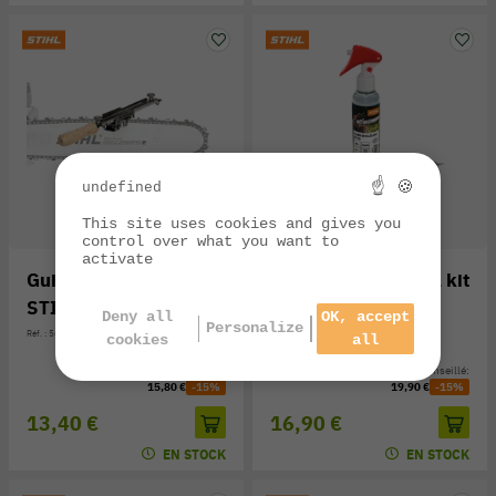
☝ 🍪
undefined
This site uses cookies and gives you
control over what you want to
activate
Guide d'affûtage
Care & Clean STIHL kit
STIHL FF1, 3/8
MS n°7
Deny all
OK, accept
Personalize
Réf. : 5614-000-7500
Réf. : 0782-516-8606
cookies
all
Prix public conseillé:
Prix public conseillé:
15,80 €
-15%
19,90 €
-15%
13,40 €
16,90 €
EN STOCK
EN STOCK