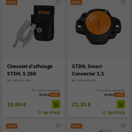
Chevalet d'affutage
STIHL Smart
STIHL S 260
Connector 1.1
Réf. : 0000-881-0402
Réf. : CA02-400-4900
Prix public conseillé:
Prix public conseillé:
22,30 €
-15%
24,90 €
-15%
19,00 €
21,20 €
EN STOCK
EN STOCK