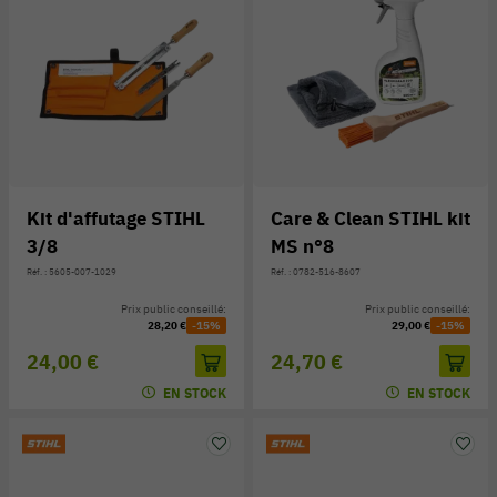
Kit d'affutage STIHL
Care & Clean STIHL kit
3/8
MS n°8
Réf. : 5605-007-1029
Réf. : 0782-516-8607
Prix public conseillé:
Prix public conseillé:
28,20 €
-15%
29,00 €
-15%
24,00 €
24,70 €
EN STOCK
EN STOCK