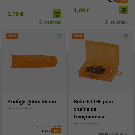
4,70 €
-15%
4,00 €
1,70 €
EN STOCK
EN STOCK
Protège-guide 55 cm
Boîte STIHL pour
chaîne de
Réf. : 0000-792-9176
tronçonneuse
Réf. : 0000-882-5900
Prix public conseillé:
5,10 €
-16%
Prix public conseillé: