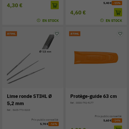
5,40 €
-15%
4,30 €
4,60 €
EN STOCK
EN STOCK
Lime ronde STIHL Ø
Protège-guide 63 cm
5,2 mm
Réf. : 0000-792-9177
Réf. : 5605-773-5203
Prix public conseillé:
Prix public conseillé:
5,60 €
-14%
5,70 €
-16%