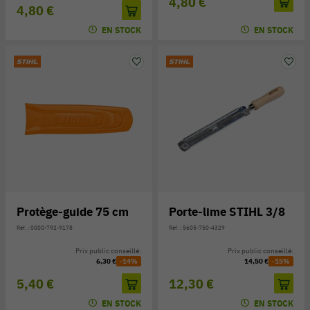
4,80 €
4,80 €
EN STOCK
EN STOCK
Protège-guide 75 cm
Porte-lime STIHL 3/8
Réf. : 0000-792-9178
Réf. : 5605-750-4329
Prix public conseillé:
Prix public conseillé:
6,30 €
-14%
14,50 €
-15%
5,40 €
12,30 €
EN STOCK
EN STOCK