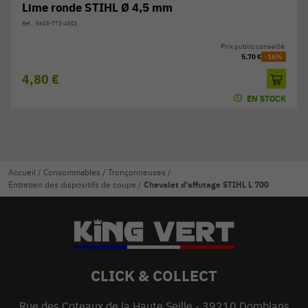
Lime ronde STIHL Ø 4,5 mm
Réf. : 5605-773-4503
Prix public conseillé:
5,70 €
-16%
4,80 €
EN STOCK
Accueil
/
Consommables
/
Tronçonneuses
/
Entretien des dispositifs de coupe
/
Chevalet d'affutage STIHL L 700
CLICK & COLLECT
Rue des Coteaux de la Haute Seille - 39210 Domblans