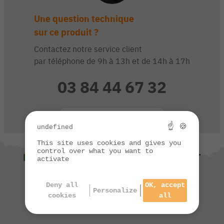
Une question technique
sur ce produit ?
Contactez notre service client
par téléphone de 9h à 13h et de 14h à 17h
03 84 44 67 32
CONTACTEZ-NOUS
☝ 🍪
undefined
This site uses cookies and gives you
control over what you want to
NOUS VOUS SUGGÉRONS ÉGALEMENT
activate
Deny all
OK, accept
Personalize
cookies
all