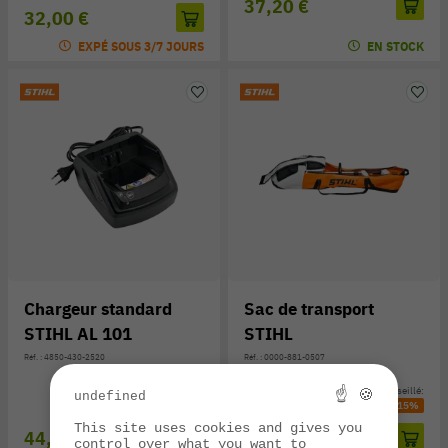
37,20 €
32,00 €
EXPÉ SOUS 3/7 JOURS
EN STOCK
Chargeur standard
Sac de transport
STIHL AL 101
STIHL
Réf. : 4850-430-2520
Réf. : 0000-881-0507
Prix public conseillé:
Prix public conseillé:
☝ 🍪
undefined
49,00 €
-10%
53,00 €
-15%
This site uses cookies and gives you
44,00 €
45,00 €
control over what you want to