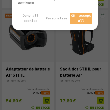
activate
EN STOCK
EN STOCK
Deny all
OK, accept
Personalize
cookies
all
Adaptateur de batterie
Sac à dos STIHL pour
AP STIHL
batterie AP
Réf. : 4850-440-0505
Réf. : 4850-490-0400
Prix public conseillé:
Prix public conseillé:
64,50 €
-15%
91,50 €
-15%
54,80 €
77,80 €
EN STOCK
EN STOCK