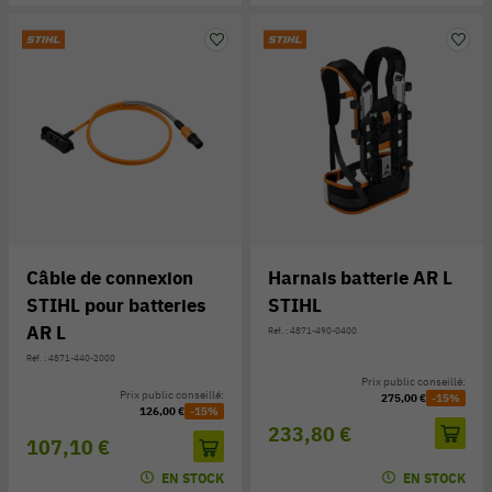
Câble de connexion
Harnais batterie AR L
STIHL pour batteries
STIHL
AR L
Réf. : 4871-490-0400
Réf. : 4871-440-2000
Prix public conseillé:
Prix public conseillé:
275,00 €
-15%
126,00 €
-15%
233,80 €
107,10 €
EN STOCK
EN STOCK