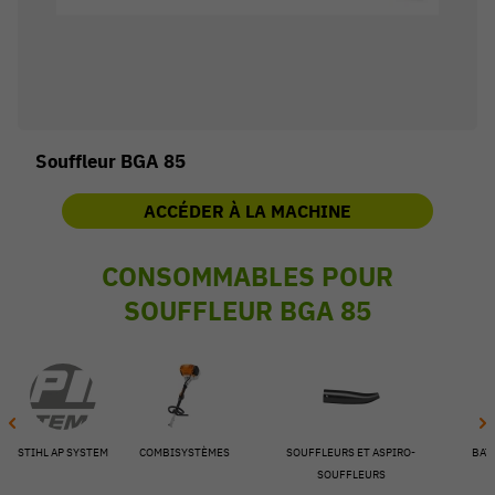
Souffleur BGA 85
ACCÉDER À LA MACHINE
CONSOMMABLES POUR
SOUFFLEUR BGA 85
54 V
STIHL AP SYSTEM
COMBISYSTÈMES
SOUFFLEURS ET ASPIRO-
BAT
SOUFFLEURS