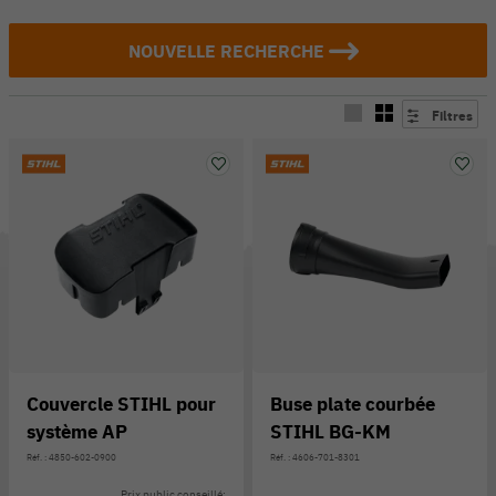
NOUVELLE RECHERCHE
Filtres
Couvercle STIHL pour
Buse plate courbée
système AP
STIHL BG-KM
Réf. : 4850-602-0900
Réf. : 4606-701-8301
Prix public conseillé: