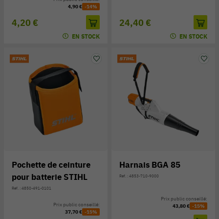
4,90 €
-14%
4,20 €
24,40 €
EN STOCK
EN STOCK
Pochette de ceinture
Harnais BGA 85
pour batterie STIHL
Réf. : 4853-710-9000
Réf. : 4850-491-0101
Prix public conseillé:
Prix public conseillé:
43,80 €
-15%
37,70 €
-15%