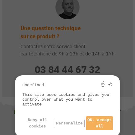
Une question technique
sur ce produit ?
Contactez notre service client
par téléphone de 9h à 13h et de 14h à 17h
03 84 44 67 32
☝ 🍪
undefined
CONTACTEZ-NOUS
This site uses cookies and gives you
control over what you want to
activate
NOUS VOUS SUGGÉRONS ÉGALEMENT
Deny all
OK, accept
Personalize
cookies
all