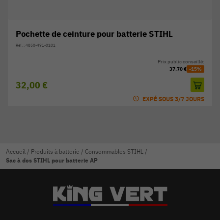
Pochette de ceinture pour batterie STIHL
Réf. : 4850-491-0101
Prix public conseillé:
37,70 €
-15%
32,00 €
EXPÉ SOUS 3/7 JOURS
Accueil
/
Produits à batterie
/
Consommables STIHL
/
Sac à dos STIHL pour batterie AP