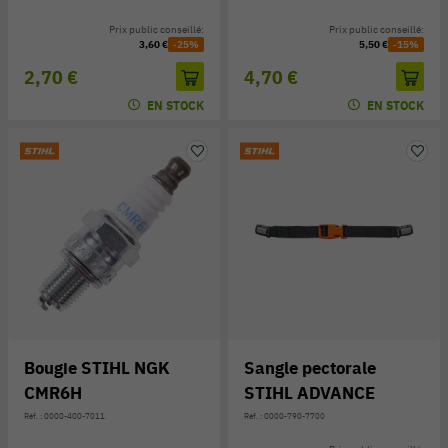
Prix public conseillé:
Prix public conseillé:
3,60 €
-25%
5,50 €
-15%
2,70 €
4,70 €
EN STOCK
EN STOCK
Bougie STIHL NGK
Sangle pectorale
CMR6H
STIHL ADVANCE
Réf. : 0000-400-7011
Réf. : 0000-790-7700