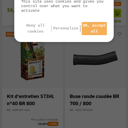
This site uses cookies and gives you
21,80 €
-15%
control over what you want to
16,00 €
activate
18,50 €
EN STOCK
EN STOCK
Deny all
OK, accept
Personalize
cookies
all
Kit d'entretien STIHL
Buse ronde coudée BR
n°40 BR 800
700 / 800
Réf. : 4283-007-4101
Réf. : 4282-708-6303
Prix public conseillé:
23,60 €
-15%