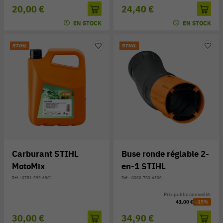
20,00 €
24,40 €
EN STOCK
EN STOCK
Carburant STIHL
Buse ronde réglable 2-
MotoMix
en-1 STIHL
Réf. : 0781-999-6301
Réf. : 0000-700-6300
Prix public conseillé:
41,00 €
-15%
30,00 €
34,90 €