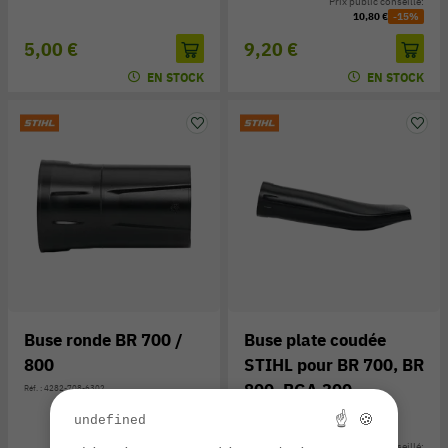
Prix public conseillé:
10,80 €
-15%
5,00 €
9,20 €
EN STOCK
EN STOCK
Buse ronde BR 700 /
Buse plate coudée
800
STIHL pour BR 700, BR
800, BGA 300
Réf. : 4282-708-6302
Réf. : 4282-708-6304
☝ 🍪
undefined
Prix public conseillé: