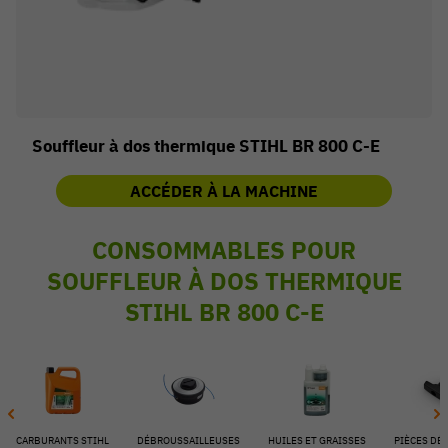
Souffleur à dos thermique STIHL BR 800 C-E
ACCÉDER À LA MACHINE
CONSOMMABLES POUR
SOUFFLEUR À DOS THERMIQUE
STIHL BR 800 C-E
54 V
CARBURANTS STIHL
DÉBROUSSAILLEUSES
HUILES ET GRAISSES
PIÈCES DÉ