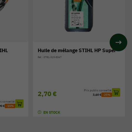
TIHL
Huile de mélange STIHL HP Super
Réf. : 0781-319-8067
Prix public conseillé:
2,70 €
3,60 €
-25%
c conseillé:
90 €
-15%
EN STOCK