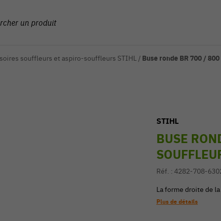
oires souffleurs et aspiro-souffleurs STIHL
/
Buse ronde BR 700 / 800
STIHL
BUSE ROND
SOUFFLEUR
Réf. :
4282-708-630
La forme droite de l
Plus de détails