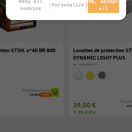
Deny all
OK, accept
Personalize
cookies
all
retien STIHL n°40 BR 800
Lunettes de protection S
DYNAMIC LIGHT PLUS
1
Réf. : 0000-884-0370
Prix public conseillé:
23,60 €
-15%
Prix publi
19,50 €
22,
EN STOCK