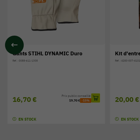
Gants STIHL DYNAMIC Duro
Kit d'ent
Réf. : 0088-611-1308
Réf. : 4283-007-410
Prix public conseillé:
16,70 €
20,00 €
19,70 €
-15%
EN STOCK
EN STOCK