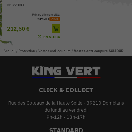
Réf. : COVERE-S
Prix public conseillé:
249,90 €
-15%
212,50 €
EN STOCK
Accueil
/
Protection
/
Vestes anti-coupure
/
Vestes anti-coupure SOLIDUR
CLICK & COLLECT
Rue des Coteaux de la Haute Seille - 39210 Domblans
du lundi au vendredi
9h-12h - 13h-17h
STANDARD