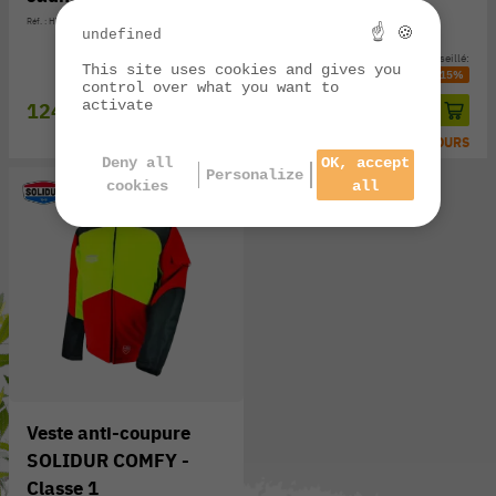
Réf. : HVVE-S
Réf. : HVVEOR-S
☝ 🍪
undefined
Prix public conseillé:
Prix public conseillé:
This site uses cookies and gives you
146,90 €
-15%
146,90 €
-15%
control over what you want to
activate
124,90 €
124,90 €
EXPÉ SOUS 3/7 JOURS
EXPÉ SOUS 3/7 JOURS
Deny all
OK, accept
Personalize
cookies
all
Veste anti-coupure
SOLIDUR COMFY -
Classe 1