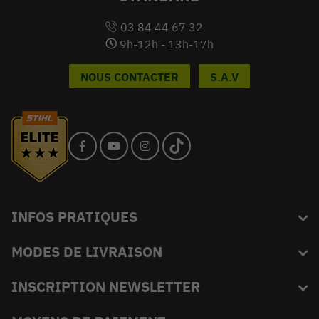
03 84 44 67 32
9h-12h - 13h-17h
NOUS CONTACTER
S.A.V
INFOS PRATIQUES
MODES DE LIVRAISON
Blog
L'équipe du King
INSCRIPTION NEWSLETTER
FAQ
Abonnez-vous et recevez en exclusivité les bons plans de