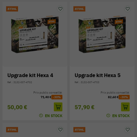
Upgrade kit Hexa 4
Upgrade kit Hexa 5
Réf. : 3132-007-4702
Réf. : 3132-007-4703
Prix public conseillé:
Prix public conseillé:
71,40 €
-30%
82,60 €
-30%
50,00 €
57,90 €
EN STOCK
EN STOCK