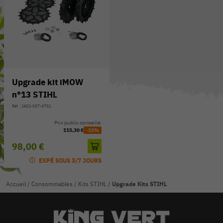
Upgrade kit iMOW
n°13 STIHL
Réf. : IA02-007-4701
Prix public conseillé:
115,30 €
-15%
98,00 €
EXPÉ SOUS 3/7 JOURS
Accueil
/
Consommables
/
Kits STIHL
/
Upgrade Kits STIHL