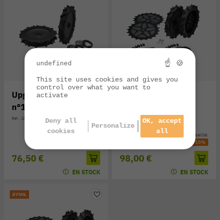
☝ 🍪
undefined
This site uses cookies and gives you
control over what you want to
Upgrade kit iMOW
Upgrade kit iMOW
activate
n°10 STIHL
n°11 STIHL
Réf. : IA01-007-4710
Réf. : IA01-007-4701
Deny all
OK, accept
Personalize
cookies
all
Prix public conseillé:
Prix public conseillé:
90,00 €
-15%
115,30 €
-15%
76,50 €
98,00 €
EN STOCK
EN STOCK