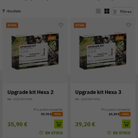
7
résultats
Filtres
Upgrade kit Hexa 2
Upgrade kit Hexa 3
54 V
Réf. : 3132-007-4700
Réf. : 3132-007-4701
Prix public conseillé:
Prix public conseillé:
59,70 €
-40%
65,30 €
-40%
35,90 €
39,20 €
EN STOCK
EN STOCK