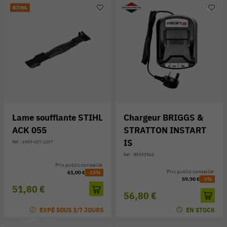
Lame soufflante STIHL
Chargeur BRIGGS &
ACK 055
STRATTON INSTART
IS
Réf. : 6909-007-1037
Réf. : BS593562
Prix public conseillé:
Prix public conseillé:
61,00 €
-15%
59,90 €
-5%
51,80 €
56,80 €
EXPÉ SOUS 3/7 JOURS
EN STOCK