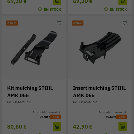
69,30 €
69,30 €
EN STOCK
EN STOCK
Kit mulching STIHL
Insert mulching STIHL
AMK 056
AMK 065
Réf. : 6909-007-1024
Réf. : 6909-007-1063
Prix public conseillé:
Prix public conseillé:
95,00 €
-15%
50,50 €
-15%
80,80 €
42,90 €