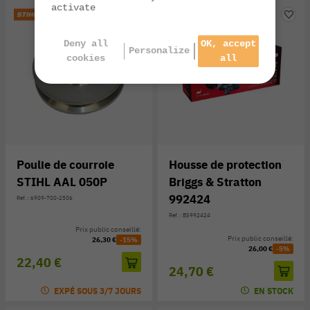
activate
Deny all
OK, accept
Personalize
cookies
all
Poulie de courroie
Housse de protection
STIHL AAL 050P
Briggs & Stratton
992424
Réf. : 6909-700-2506
Réf. : BS992424
Prix public conseillé:
Prix public conseillé:
26,30 €
-15%
26,00 €
-5%
22,40 €
24,70 €
EXPÉ SOUS 3/7 JOURS
EN STOCK