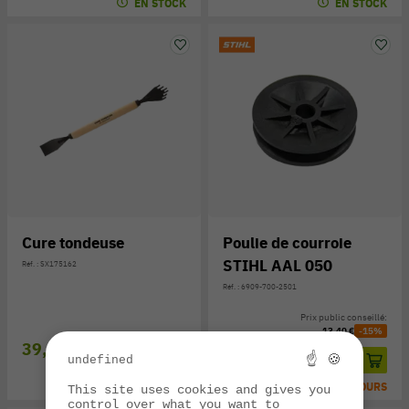
EN STOCK
EN STOCK
Cure tondeuse
Poulie de courroie
STIHL AAL 050
Réf. : SX175162
Réf. : 6909-700-2501
Prix public conseillé:
13,40 €
-15%
39,00 €
11,40 €
☝ 🍪
undefined
EN STOCK
EXPÉ SOUS 3/7 JOURS
This site uses cookies and gives you
control over what you want to