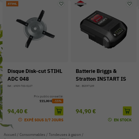
Disque Disk-cut STIHL
Batterie Briggs &
ADC 048
Stratton INSTART IS
Réf. : 6909-700-5107
Réf. : BS597189
Prix public conseillé:
111,00 €
-15%
94,40 €
94,90 €
EXPÉ SOUS 3/7 JOURS
EN STOCK
Accueil
/
Consommables
/
Tondeuses à gazon
/