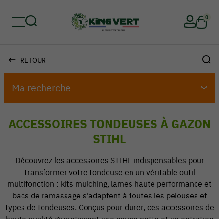
0
RETOUR
Retour
Retour
Retour
Retour
Retour
Retour
Ma recherche
ACCESSOIRES TONDEUSES À GAZON
STIHL
Découvrez les accessoires STIHL indispensables pour
transformer votre tondeuse en un véritable outil
multifonction : kits mulching, lames haute performance et
bacs de ramassage s'adaptent à toutes les pelouses et
types de tondeuses. Conçus pour durer, ces accessoires de
haute qualité garantissent une coupe nette et un entretien