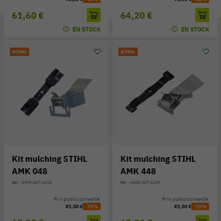
61,60 €
64,20 €
EN STOCK
EN STOCK
Kit mulching STIHL
Kit mulching STIHL
AMK 048
AMK 448
Réf. : 6909-007-1034
Réf. : 6909-007-1039
Prix public conseillé:
Prix public conseillé:
81,50 €
-15%
81,50 €
-15%