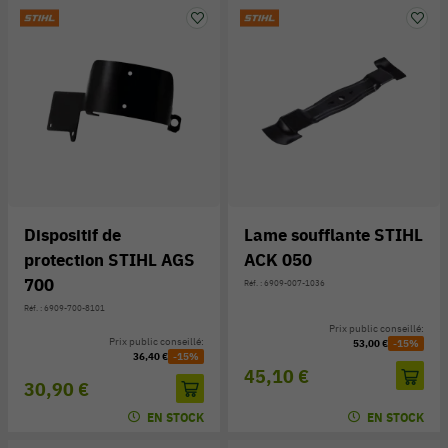
Dispositif de
Lame soufflante STIHL
protection STIHL AGS
ACK 050
700
Réf. : 6909-007-1036
Réf. : 6909-700-8101
Prix public conseillé:
Prix public conseillé:
53,00 €
-15%
36,40 €
-15%
45,10 €
30,90 €
EN STOCK
EN STOCK