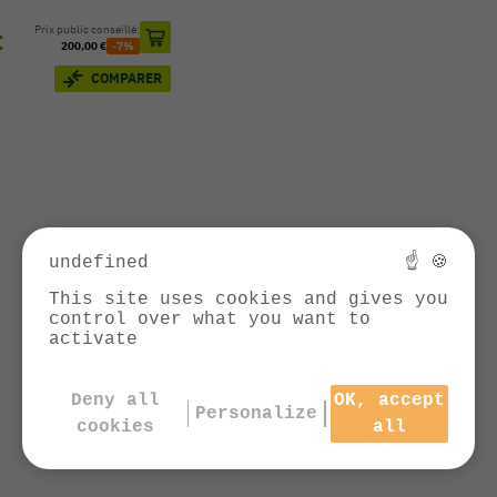
Prix public conseillé:
€
200,00 €
-7%
COMPARER
undefined
☝ 🍪
This site uses cookies and gives you
control over what you want to
activate
Deny all
OK, accept
Personalize
cookies
all