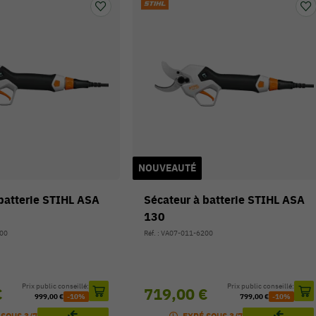
NOUVEAUTÉ
batterie STIHL ASA
Sécateur à batterie STIHL ASA
130
200
Réf. : VA07-011-6200
Prix public conseillé:
Prix public conseillé:
€
719,00 €
999,00 €
-10%
799,00 €
-10%