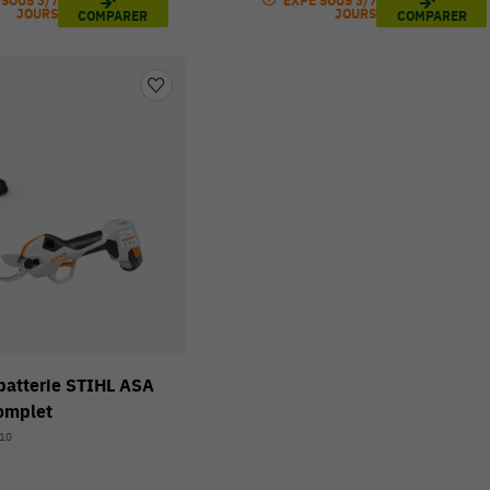
 SOUS 3/7
EXPÉ SOUS 3/7
JOURS
JOURS
COMPARER
COMPARER
batterie STIHL ASA
complet
210