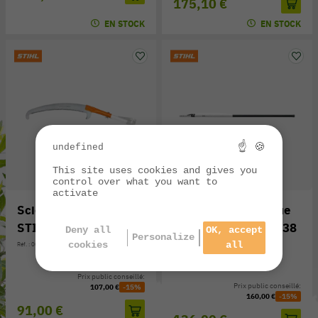
175,10 €
EN STOCK
EN STOCK
☝ 🍪
undefined
This site uses cookies and gives you
control over what you want to
activate
Scie télescopique
Manche télescopique
STIHL PR 38 CT
STIHL pour scie PR 38
Deny all
OK, accept
Personalize
CT
cookies
all
Réf. : 0000-881-3672
Réf. : 0000-881-6101
Prix public conseillé:
Prix public conseillé:
107,00 €
-15%
160,00 €
-15%
91,00 €