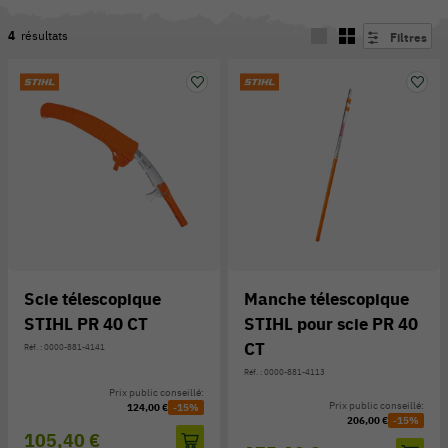
4
résultats
Filtres
Scie télescopique
Manche télescopique
STIHL PR 40 CT
STIHL pour scie PR 40
54 V
CT
Réf. : 0000-881-4141
Réf. : 0000-881-4113
Prix public conseillé:
Prix public conseillé:
124,00 €
-15%
206,00 €
-15%
105,40 €