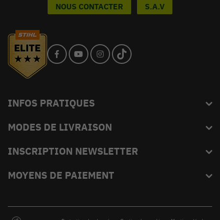
NOUS CONTACTER
S.A.V
INFOS PRATIQUES
MODES DE LIVRAISON
Blog
L'équipe du King
INSCRIPTION NEWSLETTER
FAQ
Abonnez-vous et recevez en exclusivité les bons plans de
MOYENS DE PAIEMENT
Livraison
KINGVERT.
Moyens de paiement
Opérations promotionnelles