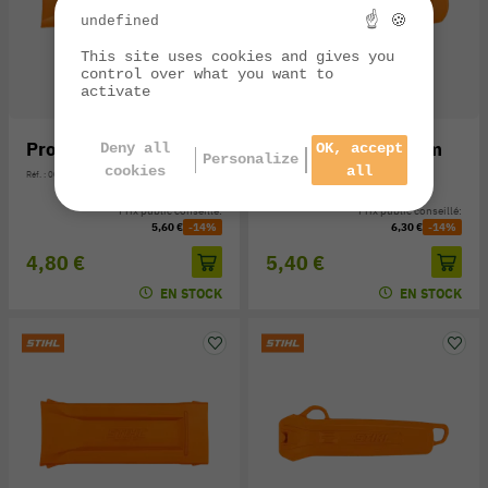
☝ 🍪
undefined
This site uses cookies and gives you
control over what you want to
activate
Protège-guide 63 cm
Protège-guide 75 cm
Deny all
OK, accept
Personalize
cookies
all
Réf. : 0000-792-9177
Réf. : 0000-792-9178
Prix public conseillé:
Prix public conseillé:
5,60 €
-14%
6,30 €
-14%
4,80 €
5,40 €
EN STOCK
EN STOCK