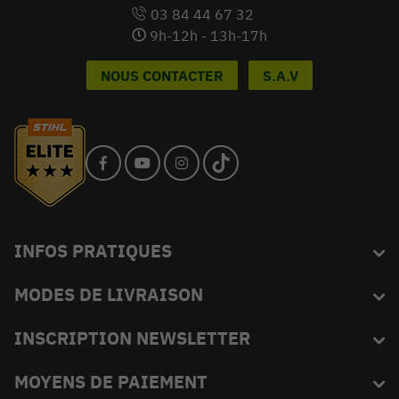
03 84 44 67 32
9h-12h - 13h-17h
NOUS CONTACTER
S.A.V
INFOS PRATIQUES
MODES DE LIVRAISON
Blog
L'équipe du King
INSCRIPTION NEWSLETTER
FAQ
Abonnez-vous et recevez en exclusivité les bons plans de
MOYENS DE PAIEMENT
Livraison
KINGVERT.