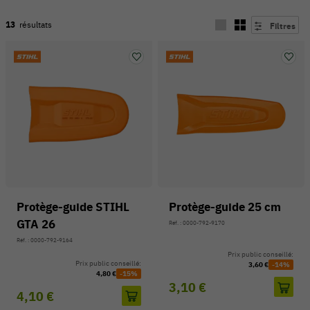
13
résultats
Filtres
Protège-guide STIHL
Protège-guide 25 cm
GTA 26
54 V
Réf. : 0000-792-9170
Réf. : 0000-792-9164
Prix public conseillé:
Prix public conseillé:
3,60 €
-14%
4,80 €
-15%
3,10 €
4,10 €