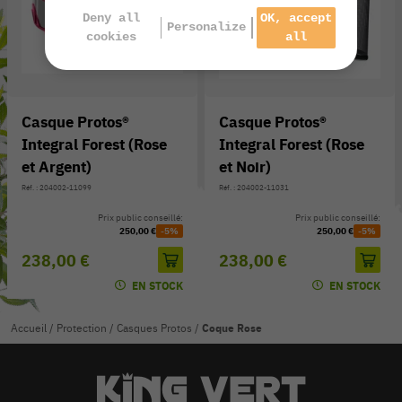
Deny all
OK, accept
Personalize
cookies
all
Casque Protos®
Casque Protos®
Integral Forest (Rose
Integral Forest (Rose
et Argent)
et Noir)
Réf. : 204002-11099
Réf. : 204002-11031
Prix public conseillé:
Prix public conseillé:
250,00 €
-5%
250,00 €
-5%
238,00 €
238,00 €
EN STOCK
EN STOCK
Accueil
/
Protection
/
Casques Protos
/
Coque Rose