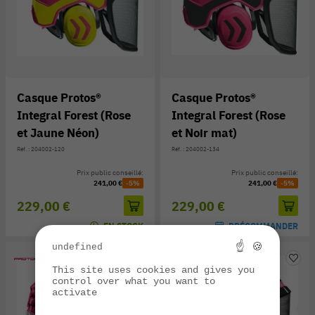
Casque Protos®
Casque Protos®
Integral Forest (Rose
Integral Forest (Rose
et Jaune Néon)
et Noir mat)
Réf. : 204002-120
Réf. : 204002-134
Prix public conseillé:
Prix public conseillé:
241,00 €
-5%
241,00 €
-5%
229,00 €
229,00 €
EN STOCK
PRÉCOMMANDER
☝ 🍪
undefined
This site uses cookies and gives you
control over what you want to
activate