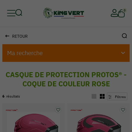
0
RETOUR
Retour
Retour
Retour
Retour
Retour
Retour
Ma recherche
CASQUE DE PROTECTION PROTOS® -
COQUE DE COULEUR ROSE
6
résultats
Filtres