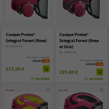
Casque Protos®
Casque Protos®
Integral Forest (Rose)
Integral Forest (Rose
et Gris)
Réf. : 204002-110
Réf. : 204002-130
Prix public conseillé:
Prix public conseillé:
228,00 €
-5%
241,00 €
-5%
217,00 €
229,00 €
54 V
EN STOCK
EN STOCK