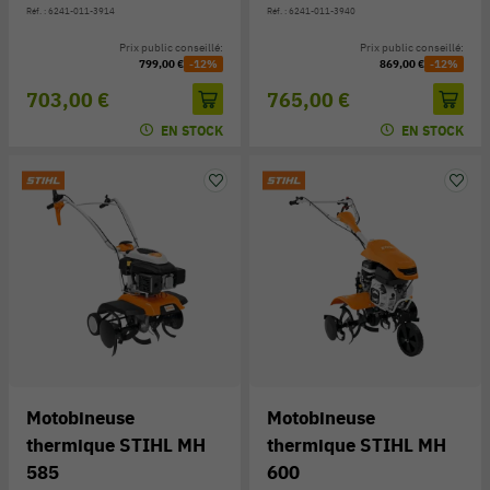
Réf. : 6241-011-3914
Réf. : 6241-011-3940
Prix public conseillé:
Prix public conseillé:
799,00 €
-12%
869,00 €
-12%
703,00 €
765,00 €
EN STOCK
EN STOCK
Motobineuse
Motobineuse
thermique STIHL MH
thermique STIHL MH
585
600