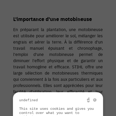
L'importance d'une motobineuse
En préparant la plantation, une motobineuse
est utilisée pour améliorer le sol, mélanger les
engrais et aérer la terre. À la différence d'un
travail manuel épuisant et chronophage,
l'emploi d'une motobineuse permet de
diminuer l'effort physique et de garantir un
travail homogène et efficace. STIHL offre une
large sélection de motobineuses thermiques
qui conviennent à la fois aux particuliers et aux
professionnels. Elles sont appréciées pour leur
facilité d'utilisation, leur efficacité et leur
longévité.
☝ 🍪
undefined
This site uses cookies and gives you
control over what you want to