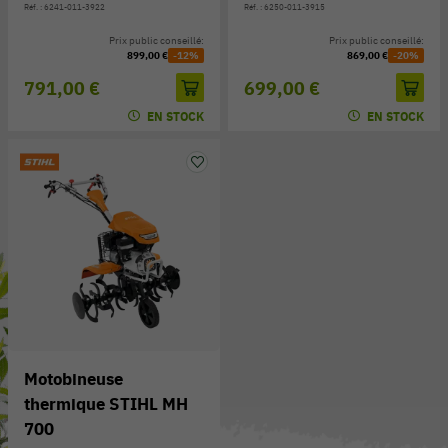
Réf. : 6241-011-3922
Réf. : 6250-011-3915
Prix public conseillé:
Prix public conseillé:
899,00 €
-12%
869,00 €
-20%
791,00 €
699,00 €
EN STOCK
EN STOCK
Motobineuse
thermique STIHL MH
700