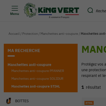
Menu
Accueil
/
Protection
/
Manchettes anti-coupure
/
Manchettes anti
MANC
MA RECHERCHE
Protégez vos a
Manchettes anti-coupure
une protection
Manchettes anti-coupure PFANNER
respirant et le
Manchettes anti-coupure SOLIDUR
Manchettes anti-coupure STIHL
1
résultat
BOTTES