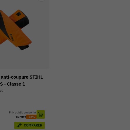
 anti-coupure STIHL
 - Classe 1
010
Prix public conseillé:
89,90 €
-15%
COMPARER