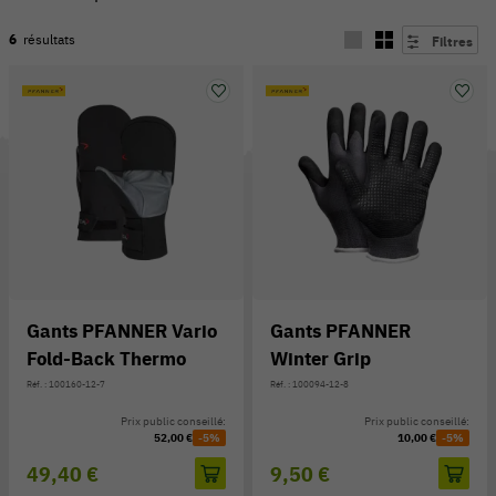
6
résultats
Filtres
Gants PFANNER Vario
Gants PFANNER
Fold-Back Thermo
Winter Grip
54 V
Réf. : 100160-12-7
Réf. : 100094-12-8
Prix public conseillé:
Prix public conseillé:
52,00 €
-5%
10,00 €
-5%
49,40 €
9,50 €