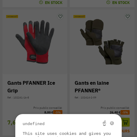
EN STOCK
EN STOCK
Gants PFANNER Ice
Gants en laine
Grip
PFANNER®
Réf. : 102241-16-8
Réf. : 102414-2-59
Prix public conseillé:
Prix public conseillé:
8,00 €
-5%
26,40 €
-5%
7,60 €
25,10 €
☝ 🍪
undefined
EN STOCK
EXPÉ SOUS 3/7 JOURS
This site uses cookies and gives you