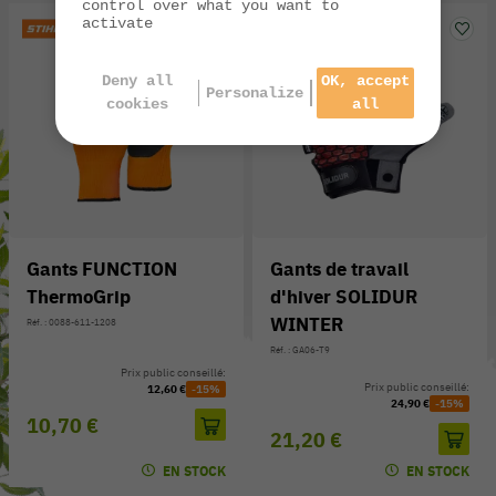
control over what you want to
activate
Deny all
OK, accept
Personalize
cookies
all
Gants FUNCTION
Gants de travail
ThermoGrip
d'hiver SOLIDUR
WINTER
Réf. : 0088-611-1208
Réf. : GA06-T9
Prix public conseillé:
Prix public conseillé:
12,60 €
-15%
24,90 €
-15%
10,70 €
21,20 €
EN STOCK
EN STOCK