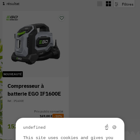
1
résultat
Filtres
NOUVEAUTÉ
Compresseur à
batterie EGO IF1600E
54 V
Réf. : IF1600E
Prix public conseillé:
169,00 €
-10%
152,00 €
☝ 🍪
undefined
EN STOCK
This site uses cookies and gives you