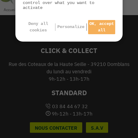
control over what you want to
activate
Accueil
/
Jardin
/
Compresseurs
/
Compresseurs EGO
Deny all
OK, accept
Personalize
cookies
all
CLICK & COLLECT
Rue des Coteaux de la Haute Seille - 39210 Domblans
du lundi au vendredi
9h-12h - 13h-17h
STANDARD
03 84 44 67 32
9h-12h - 13h-17h
NOUS CONTACTER
S.A.V