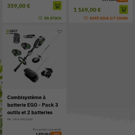
359,00 €
1 169,00 €
EN STOCK
EXPÉ SOUS 3/7 JOURS
Combisystème à
batterie EGO - Pack 3
outils et 2 batteries
Réf. : PACK-MRC2306E
Prix public conseillé:
1 499,00 €
-10%