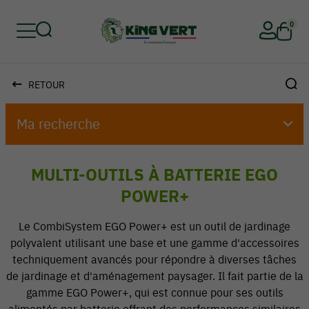
0
RETOUR
Retour
Retour
Retour
Retour
Retour
Retour
Ma recherche
MULTI-OUTILS À BATTERIE EGO
POWER+
Le CombiSystem EGO Power+ est un outil de jardinage
polyvalent utilisant une base et une gamme d'accessoires
techniquement avancés pour répondre à diverses tâches
de jardinage et d'aménagement paysager. Il fait partie de la
gamme EGO Power+, qui est connue pour ses outils
alimentés par batterie offrant des performances similaires