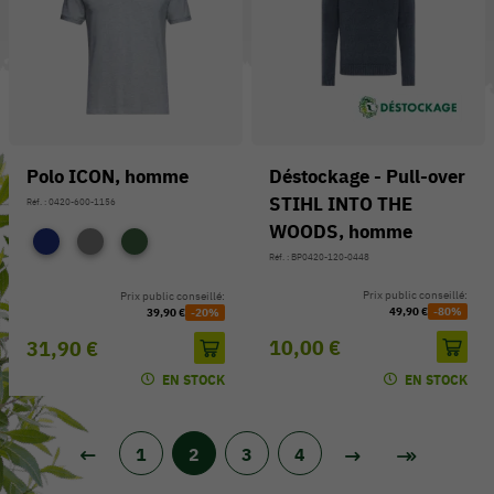
Polo ICON, homme
Déstockage - Pull-over
STIHL INTO THE
Réf. : 0420-600-1156
WOODS, homme
Réf. : BP0420-120-0448
Prix public conseillé:
Prix public conseillé:
49,90 €
-80%
39,90 €
-20%
10,00 €
31,90 €
EN STOCK
EN STOCK
1
2
3
4