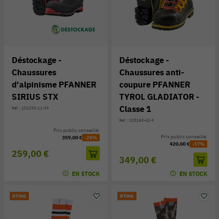
Déstockage -
Déstockage -
Chaussures
Chaussures anti-
d'alpinisme PFANNER
coupure PFANNER
SIRIUS STX
TYROL GLADIATOR -
Classe 1
Réf. : 102292-11-39
Réf. : 103160-42-9
Prix public conseillé:
Prix public conseillé:
359,00 €
-28%
420,00 €
-17%
259,00 €
349,00 €
EN STOCK
EN STOCK