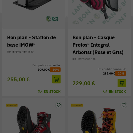
Bon plan - Station de
Bon plan - Casque
base iMOW®
Protos® Integral
Arborist (Rose et Gris)
Réf. : BPIA01-430-9630
Réf. : BP205002-130
Prix public conseillé:
Prix public conseillé:
509,00 €
-50%
285,00 €
-20%
255,00 €
229,00 €
EN STOCK
EN STOCK