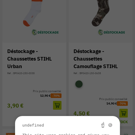
Déstockage -
Déstockage -
Chaussettes STIHL
Chaussettes
Urban
Camouflage STIHL
Réf. : BP0420-250-0038
Réf. : BP0420-150-0638
Prix public conseillé:
12,90 €
-70%
Prix public conseillé:
14,90 €
-70%
3,90 €
4,50 €
EN STOCK
EN STOCK
☝ 🍪
undefined