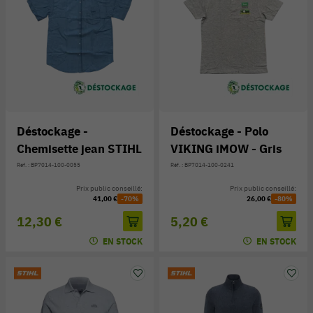
Déstockage -
Déstockage - Polo
Chemisette jean STIHL
VIKING iMOW - Gris
Réf. : BP7014-100-0055
Réf. : BP7014-100-0241
Prix public conseillé:
Prix public conseillé:
41,00 €
-70%
26,00 €
-80%
12,30 €
5,20 €
EN STOCK
EN STOCK