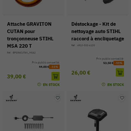
Attache GRAVITON
Déstockage - Kit de
CUTAN pour
nettoyage auto STIHL
tronçonneuse STIHL
raccord à encliquetage
MSA 220 T
Réf. : 4910-500-6100
Réf. : BPGRACUTAN_MSA2
Prix public conseillé:
Prix public conseillé:
53,50 €
-51%
44,00 €
-11%
26,00 €
39,00 €
EN STOCK
EN STOCK
54 V