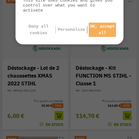
This site uses cookies and gives you
control over what you want to
activate
Deny all
OK, accept
Personalize
cookies
all
Déstockage - Lot de 2
Déstockage - Kit
chaussettes XMAS
FUNCTION MS STIHL -
2022 STIHL
Classe 1
Réf. : BP0421-500-1338
Réf. : 0000-885-9000
Prix public conseillé:
Prix public conseillé:
19,90 €
-70%
163,80 €
-30%
6,00 €
114,70 €
EN STOCK
EN STOCK