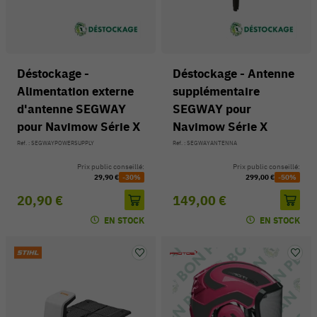
Déstockage -
Déstockage - Antenne
Alimentation externe
supplémentaire
d'antenne SEGWAY
SEGWAY pour
pour Navimow Série X
Navimow Série X
Réf. : SEGWAYPOWERSUPPLY
Réf. : SEGWAYANTENNA
Prix public conseillé:
Prix public conseillé:
29,90 €
-30%
299,00 €
-50%
20,90 €
149,00 €
EN STOCK
EN STOCK