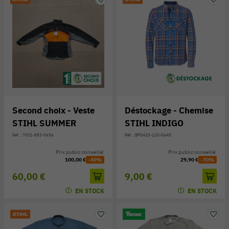
Second choix - Veste
Déstockage - Chemise
STIHL SUMMER
STIHL INDIGO
Réf. : 7001-883-0656
Réf. : BP0420-120-0648
Prix public conseillé:
Prix public conseillé:
100,00 €
-40%
29,90 €
-70%
60,00 €
9,00 €
EN STOCK
EN STOCK