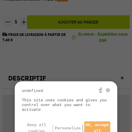
1
AJOUTER AU PANIER
En stock - Expédition sous
FRAIS DE LIVRAISON À PARTIR DE
7,60 €
24H
DESCRIPTIF
☝ 🍪
undefined
This site uses cookies and gives you
control over what you want to
activate
Deny all
OK, accept
Personalize
Une question technique
cookies
all