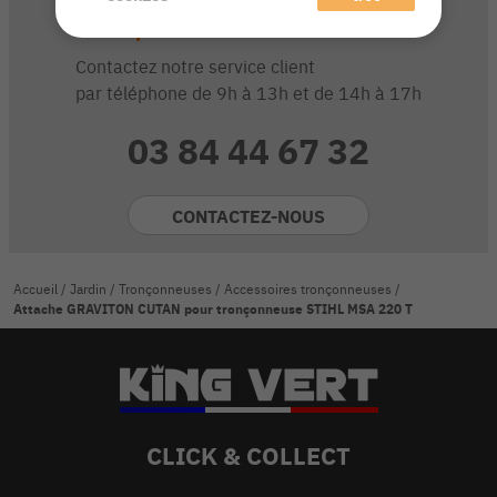
sur ce produit ?
Contactez notre service client
par téléphone de 9h à 13h et de 14h à 17h
03 84 44 67 32
CONTACTEZ-NOUS
Accueil
/
Jardin
/
Tronçonneuses
/
Accessoires tronçonneuses
/
Attache GRAVITON CUTAN pour tronçonneuse STIHL MSA 220 T
CLICK & COLLECT