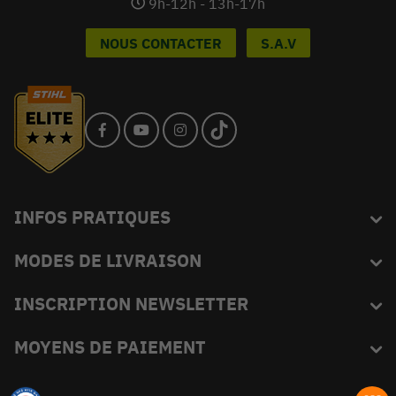
9h-12h - 13h-17h
NOUS CONTACTER
S.A.V
INFOS PRATIQUES
MODES DE LIVRAISON
Blog
L'équipe du King
INSCRIPTION NEWSLETTER
FAQ
Abonnez-vous et recevez en exclusivité les bons plans de
MOYENS DE PAIEMENT
Livraison
KINGVERT.
Moyens de paiement