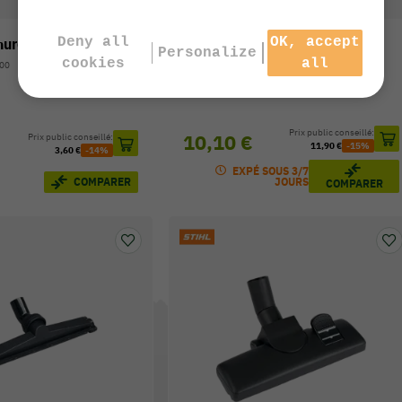
Deny all
OK, accept
nures plastique
Embout anti-abrasion
Personalize
cookies
all
200
Réf. : 4901-502-2400
Prix public conseillé:
10,10 €
Prix public conseillé:
11,90 €
-15%
3,60 €
-14%
EXPÉ SOUS 3/7
COMPARER
JOURS
COMPARER