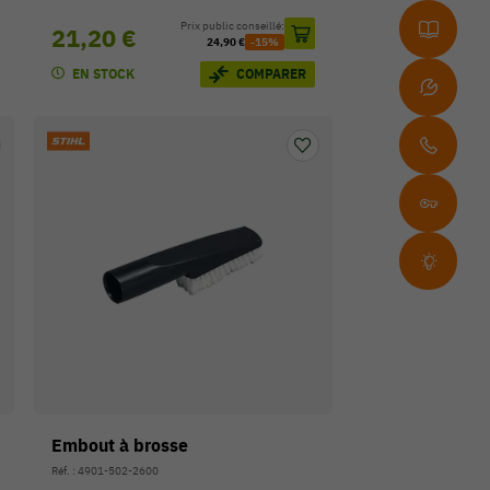
Prix public conseillé:
21,20 €
24,90 €
-15%
EN STOCK
COMPARER
Embout à brosse
Réf. : 4901-502-2600