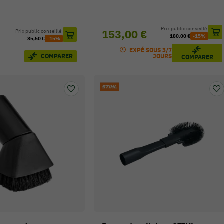
Prix public conseillé:
153,00 €
Prix public conseillé:
180,00 €
-15%
85,50 €
-15%
EXPÉ SOUS 3/7
COMPARER
JOURS
COMPARER