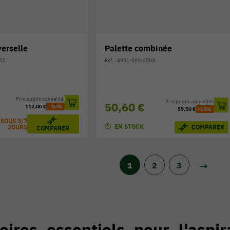
verselle
Palette combinée
705
Réf. : 4901-500-2503
Prix public conseillé:
Prix public conseillé:
50,60 €
112,00 €
-15%
59,50 €
-15%
 SOUS 3/7
EN STOCK
COMPARER
JOURS
COMPARER
1
2
3
oires essentiels pour l'aspir