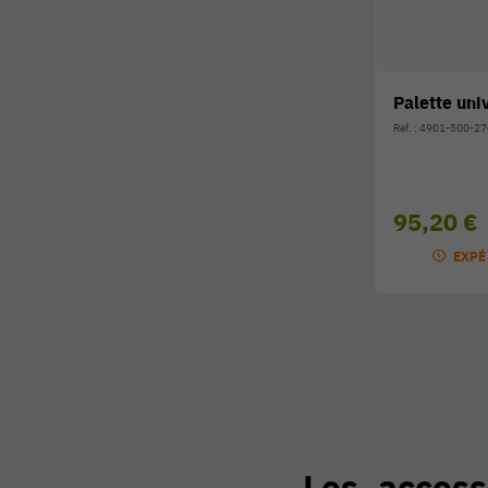
Palette uni
Réf. : 4901-500-2
95,20 €
EXPÉ
Les access