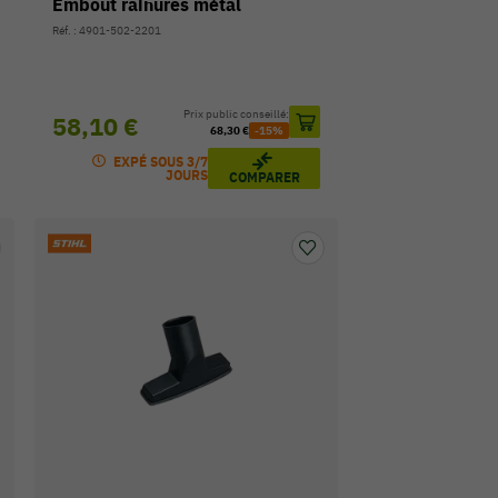
Embout rainures métal
Réf. : 4901-502-2201
Prix public conseillé:
58,10 €
68,30 €
-15%
EXPÉ SOUS 3/7
JOURS
COMPARER