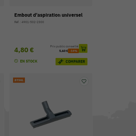
Embout d'aspiration universel
Réf. : 4901-502-2300
Prix public conseillé:
4,80 €
5,60 €
-14%
EN STOCK
COMPARER