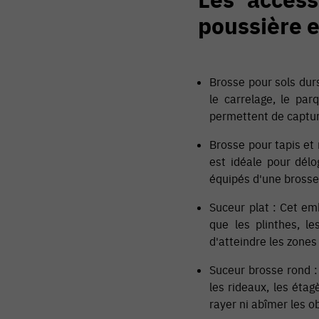
poussière e
Brosse pour sols durs
le carrelage, le par
permettent de capture
Brosse pour tapis et 
est idéale pour délo
équipés d'une brosse
Suceur plat : Cet emb
que les plinthes, le
d'atteindre les zones 
Suceur brosse rond : 
les rideaux, les étag
rayer ni abîmer les ob