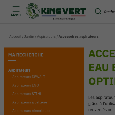
Menu
Accueil
/
Jardin
/
Aspirateurs
/
Accessoires aspirateurs
ACCE
MA RECHERCHE
EAU 
Aspirateurs
OPTI
Aspirateurs DEWALT
Aspirateurs EGO
Aspirateurs STIHL
Les aspirateur
Aspirateurs à batterie
grâce à l'util
renversés ou d
Aspirateurs électriques