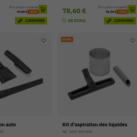
Prix public conseillé:
Prix public conseillé:
78,60 €
49,80 €
-15%
92,50 €
-15%
EN STOCK
COMPARER
COMPARER
ion auto
Kit d'aspiration des liquides
500
Réf. : 4901-500-9400