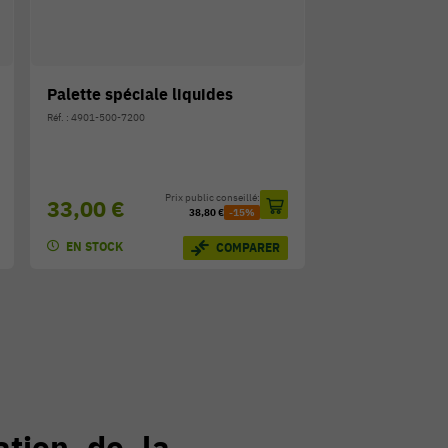
Palette spéciale liquides
Réf. : 4901-500-7200
Prix public conseillé:
33,00 €
38,80 €
-15%
EN STOCK
COMPARER
ation de la