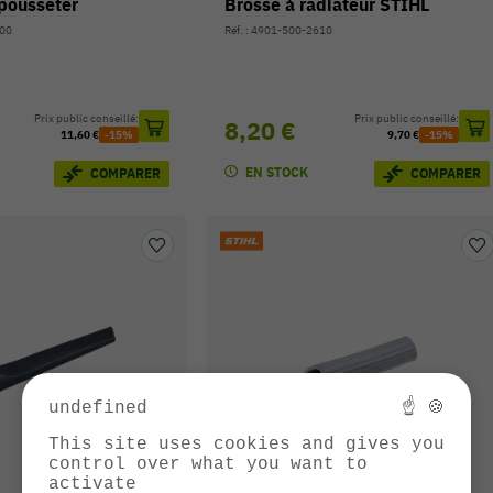
pousseter
Brosse à radiateur STIHL
900
Réf. : 4901-500-2610
Prix public conseillé:
Prix public conseillé:
8,20 €
11,60 €
-15%
9,70 €
-15%
EN STOCK
COMPARER
COMPARER
undefined
☝ 🍪
This site uses cookies and gives you
control over what you want to
activate