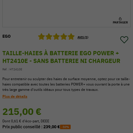
PARTAGER
EGO
AVIS (1)
TAILLE-HAIES À BATTERIE EGO POWER +
HT2410E - SANS BATTERIE NI CHARGEUR
Réf. :
HT2410E
Pour entretenir ou sculpter des haies de surface moyenne, optez pour ce taille-
haies compatible avec toutes les batteries POWER+ vous ouvrant la porte à une
très large gamme d'outils idéaux pour tous types de travaux.
54 V
Plus de détails
215,00 €
Dont 0,61 € d'éco-part, DEEE
Prix public conseillé :
239,00 €
-10%