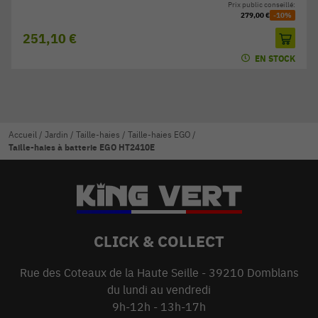
Prix public conseillé:
279,00 €
-10%
251,10 €
EN STOCK
Accueil
/
Jardin
/
Taille-haies
/
Taille-haies EGO
/
Taille-haies à batterie EGO HT2410E
CLICK & COLLECT
Rue des Coteaux de la Haute Seille - 39210 Domblans
du lundi au vendredi
9h-12h - 13h-17h