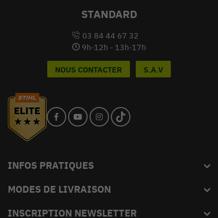
STANDARD
03 84 44 67 32
9h-12h - 13h-17h
NOUS CONTACTER
S.A.V
INFOS PRATIQUES
MODES DE LIVRAISON
Blog
L'équipe du King
INSCRIPTION NEWSLETTER