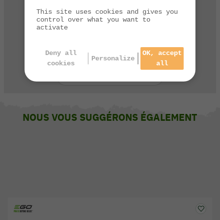
Contactez notre service client
This site uses cookies and gives you
control over what you want to
par téléphone de 9h à 13h et de 14h à 17h
activate
03 84 44 67 32
Deny all
OK, accept
Personalize
cookies
all
CONTACTEZ-NOUS
NOUS VOUS SUGGÉRONS ÉGALEMENT