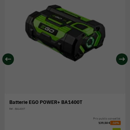
Batterie EGO POWER+ BA1400T
Réf. : BA1400T
Prix public conseillé:
139,50 €
-10%