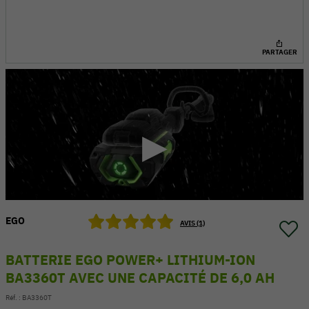
PARTAGER
EGO
54 V
AVIS (1)
BATTERIE EGO POWER+ LITHIUM-ION
BA3360T AVEC UNE CAPACITÉ DE 6,0 AH
Réf. :
BA3360T