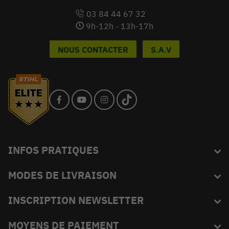
03 84 44 67 32
9h-12h - 13h-17h
NOUS CONTACTER
S.A.V
INFOS PRATIQUES
MODES DE LIVRAISON
Blog
L'équipe du King
INSCRIPTION NEWSLETTER
FAQ
Abonnez-vous et recevez en exclusivité les bons plans de
MOYENS DE PAIEMENT