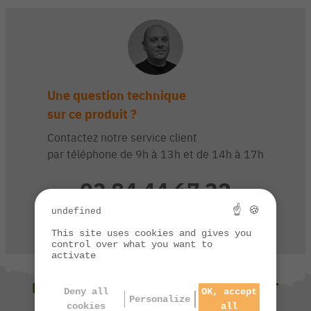
Une question technique
sur ce produit ?
Contactez notre service client
par téléphone de 9h à 13h et de 14h à 17h
03 84 44 67 32
☝ 🍪
undefined
CONTACTEZ-NOUS
This site uses cookies and gives you
control over what you want to
activate
NOUS VOUS SUGGÉRONS ÉGALEMENT
Deny all
OK, accept
Personalize
cookies
all