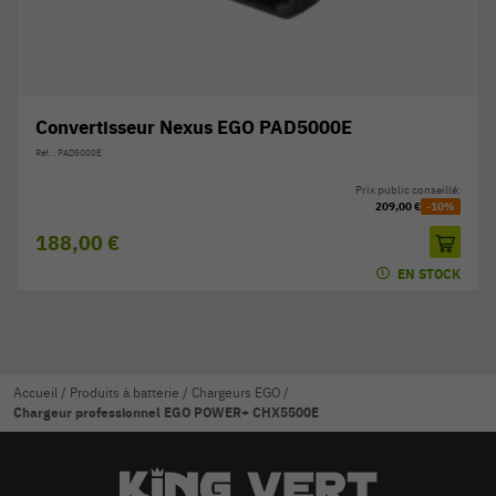
Convertisseur Nexus EGO PAD5000E
Réf. : PAD5000E
Prix public conseillé:
209,00 €
-10%
188,00 €
EN STOCK
Accueil
/
Produits à batterie
/
Chargeurs EGO
/
Chargeur professionnel EGO POWER+ CHX5500E