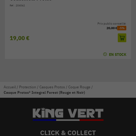
Réf. : 204062
Prix public conseillé:
20,00 €
-5%
19,00 €
EN STOCK
Accueil
/
Protection
/
Casques Protos
/
Coque Rouge
/
Casque Protos® Integral Forest (Rouge et Noir)
CLICK & COLLECT