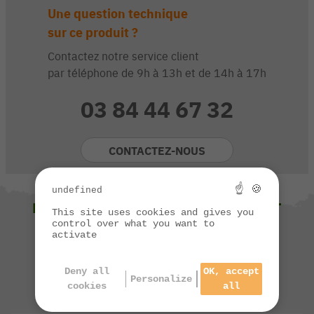
Une question technique
sur ce produit ?
Contactez notre service client
par téléphone de 9h à 13h et de 14h à 17h
03 84 44 67 32
CONTACTEZ-NOUS
☝ 🍪
undefined
NOUS VOUS SUGGÉRONS ÉGALEMENT
This site uses cookies and gives you
control over what you want to
activate
Deny all
OK, accept
Personalize
cookies
all